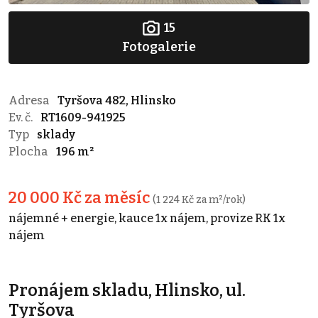
15
Fotogalerie
Adresa
Tyršova 482, Hlinsko
Ev. č.
RT1609-941925
Typ
sklady
Plocha
196 m²
20 000 Kč za měsíc
(1 224 Kč za m²/rok)
nájemné + energie, kauce 1x nájem, provize RK 1x
nájem
Pronájem skladu, Hlinsko, ul.
Tyršova