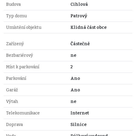
Budova
Cihlová
Typ domu
Patrový
Umístění objektu
Klidná část obce
Zařízený
Částečně
Bezbariérový
ne
Míst k parkování
2
Parkování
Ano
Garáž
Ano
Výtah
ne
Telekomunikace
Internet
Doprava
Silnice