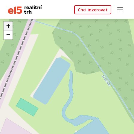
Chci inzerovat
+
−