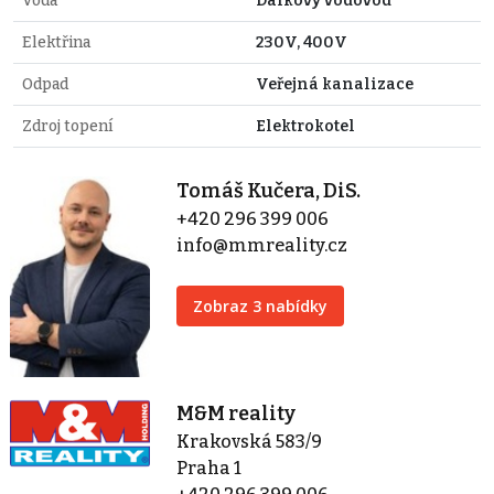
Voda
Dálkový vodovod
Elektřina
230V, 400V
Odpad
Veřejná kanalizace
Zdroj topení
Elektrokotel
Tomáš Kučera, DiS.
+420 296 399 006
info@mmreality.cz
Zobraz 3 nabídky
M&M reality
Krakovská 583/9
Praha 1