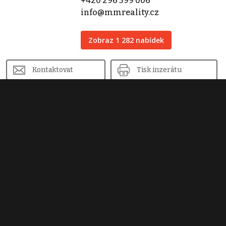
+420 296 399 006
info@mmreality.cz
Zobraz 1 282 nabídek
Kontaktovat
Tisk inzerátu
Sdílet inzerát
Nahlásit inzerát