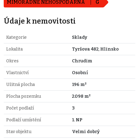
MIMOŘÁDNĚ NEHOSPODÁRNÁ
G
Údaje k nemovitosti
Kategorie
Sklady
Lokalita
Tyršova 482, Hlinsko
Okres
Chrudim
Vlastnictví
Osobní
Užitná plocha
196 m²
Plocha pozemku
2.098 m²
Počet podlaží
3
Podlaží umístění
1. NP
Stav objektu
Velmi dobrý