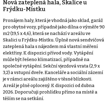
Nová zateplená hala, Skalice u
Frýdku-Místku
Pronájem haly, která je vhodná jako sklad, garáž
pro obytné vozy, případně jako dílna o výměře 90
m2 (19,5 x 4,6), která se nachází v areálu ve
Skalici u Frýdku-Místku. Úplně nová sendvičová
zateplená hala s nájezdem má vlastní měření
elektřiny. K dispozici přívod vody. Vytápění
může být řešeno klimatizací, případně na
společné vytápění. Sekční vjezdová vrata (2,9 x
3,2) a vstupní dveře. Kanceláře a sociální zázemí
je v rámci areálu zajištěno v těsné blízkosti.
Areál je plně oplocený. K dispozici od dubna
2026. Doporučuji prohlídku přímo na místě a
těším se na setkání.