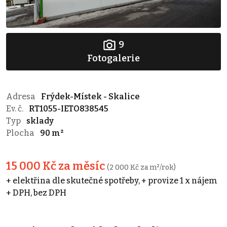
9
Fotogalerie
Adresa
Frýdek-Místek - Skalice
Ev. č.
RT1055-IETO838545
Typ
sklady
Plocha
90 m²
15 000 Kč za měsíc
(2 000 Kč za m²/rok)
+ elektřina dle skutečné spotřeby, + provize 1 x nájem
+ DPH, bez DPH