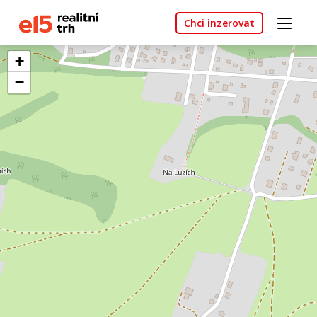
Chci inzerovat
+
−