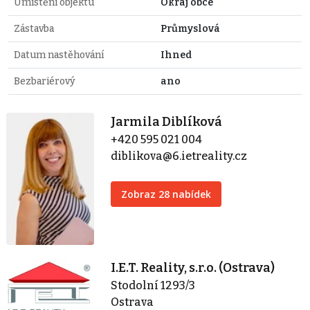
Umístění objektu
Okraj obce
Zástavba
Průmyslová
Datum nastěhování
Ihned
Bezbariérový
ano
Jarmila Diblíková
+420 595 021 004
diblikova@6.ietreality.cz
Zobraz 28 nabídek
I.E.T. Reality, s.r.o. (Ostrava)
Stodolní 1293/3
Ostrava