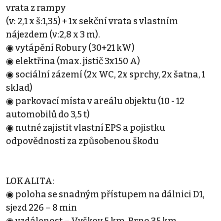
vrata z rampy
(v: 2,1 x š:1,35) + 1x sekční vrata s vlastním
nájezdem (v:2,8 x 3 m).
◉ vytápění Robury (30+21 kW)
◉ elektřina (max. jistič 3x150 A)
◉ sociální zázemí (2x WC, 2x sprchy, 2x šatna, 1
sklad)
◉ parkovací místa v areálu objektu (10 - 12
automobilů do 3,5 t)
◉ nutné zajistit vlastní EPS a pojistku
odpovědnosti za způsobenou škodu
LOKALITA:
◉ poloha se snadným přístupem na dálnici D1,
sjezd 226 – 8 min