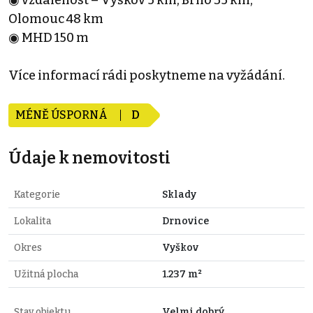
◉ vzdálenost – Vyškov 5 km, Brno 35 km,
Olomouc 48 km
◉ MHD 150 m
Více informací rádi poskytneme na vyžádání.
MÉNĚ ÚSPORNÁ
D
Údaje k nemovitosti
Kategorie
Sklady
Lokalita
Drnovice
Okres
Vyškov
Užitná plocha
1.237 m²
Stav objektu
Velmi dobrý