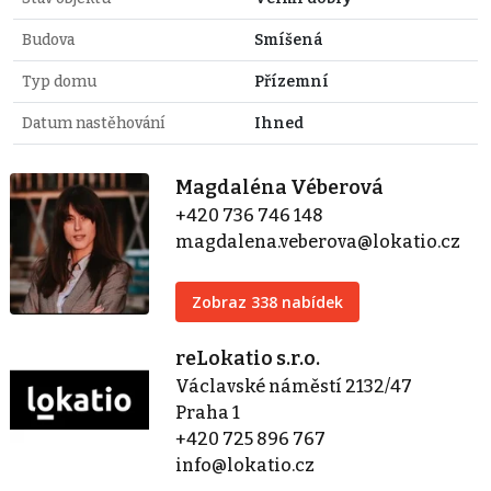
Budova
Smíšená
Typ domu
Přízemní
Datum nastěhování
Ihned
Magdaléna Véberová
+420 736 746 148
magdalena.veberova@lokatio.cz
Zobraz 338 nabídek
reLokatio s.r.o.
Václavské náměstí 2132/47
Praha 1
+420 725 896 767
info@lokatio.cz