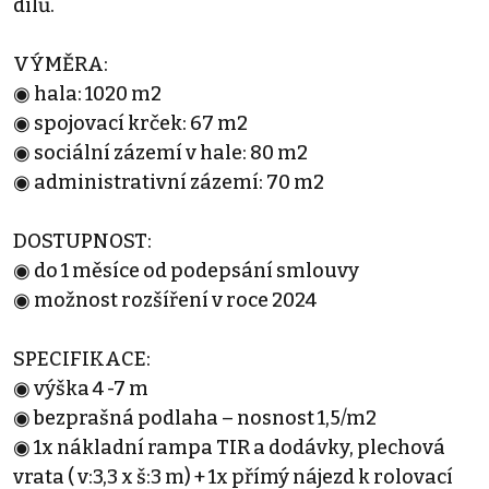
dílů.
VÝMĚRA:
◉ hala: 1020 m2
◉ spojovací krček: 67 m2
◉ sociální zázemí v hale: 80 m2
◉ administrativní zázemí: 70 m2
DOSTUPNOST:
◉ do 1 měsíce od podepsání smlouvy
◉ možnost rozšíření v roce 2024
SPECIFIKACE:
◉ výška 4 -7 m
◉ bezprašná podlaha – nosnost 1,5/m2
◉ 1x nákladní rampa TIR a dodávky, plechová
vrata ( v:3,3 x š:3 m) + 1x přímý nájezd k rolovací