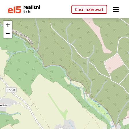
Chci inzerovat
+
−