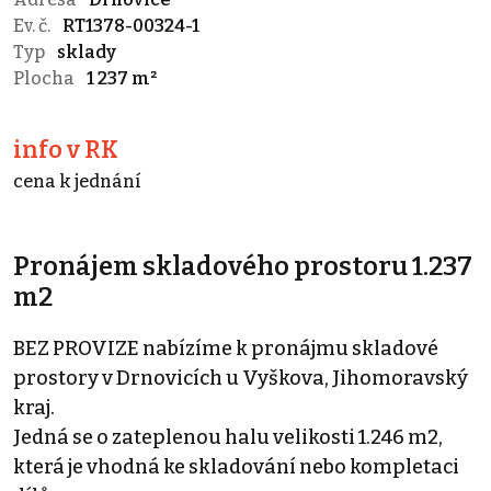
Ev. č.
RT1378-00324-1
Typ
sklady
Plocha
1 237 m²
info v RK
cena k jednání
Pronájem skladového prostoru 1.237
m2
BEZ PROVIZE nabízíme k pronájmu skladové
prostory v Drnovicích u Vyškova, Jihomoravský
kraj.
Jedná se o zateplenou halu velikosti 1.246 m2,
která je vhodná ke skladování nebo kompletaci