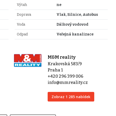
Výtah
ne
Doprava
Vlak, Silnice, Autobus
Voda
Dálkový vodovod
Odpad
Veřejná kanalizace
M&M reality
Krakovská 583/9
Praha 1
+420 296 399 006
info@mmreality.cz
Zobraz 1 285 nabídek