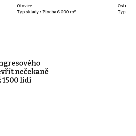
Otovice
Ostrov
Typ sklady • Plocha 6 000 m²
Typ skla
ongresového
evřít nečekaně
 1500 lidí