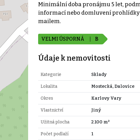
Minimální doba pronájmu 5 let, podmí
informací nebo domluvení prohlídky 
mailem.
VELMI ÚSPORNÁ
B
Údaje k nemovitosti
Kategorie
Sklady
Lokalita
Mostecká, Dalovice
Okres
Karlovy Vary
Vlastnictví
Jiný
Užitná plocha
2.100 m²
Počet podlaží
1