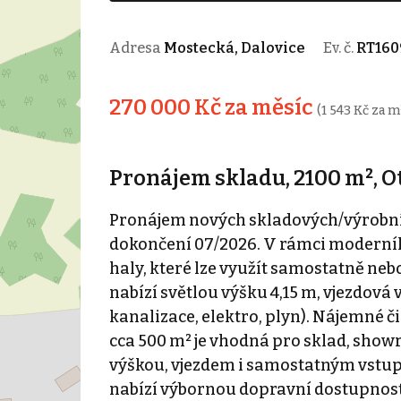
Adresa
Mostecká, Dalovice
Ev. č.
RT160
270 000 Kč za měsíc
(1 543 Kč za m
Pronájem skladu, 2100 m², Ot
Pronájem nových skladových/výrobníc
dokončení 07/2026. V rámci moderníh
haly, které lze využít samostatně nebo
nabízí světlou výšku 4,15 m, vjezdová 
kanalizace, elektro, plyn). Nájemné č
cca 500 m² je vhodná pro sklad, show
výškou, vjezdem i samostatným vstu
nabízí výbornou dopravní dostupnost 