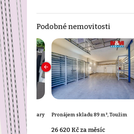
Podobné nemovitosti
4 m², Karlovy Vary
Pronájem skladu 89 m², Toužim
26 620 Kč za měsíc