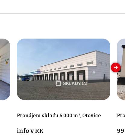
Pronájem skladu 6 000 m², Otovice
Pronáje
info v RK
99 00