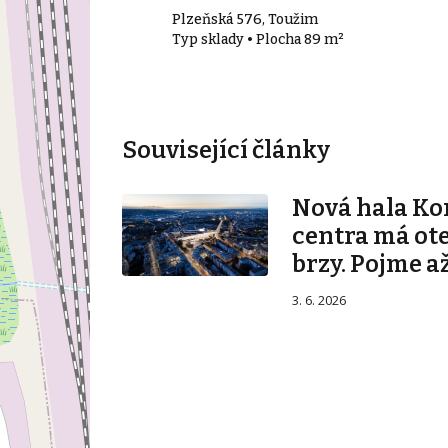
Plzeňská 576, Toužim
 m²
Typ sklady • Plocha 89 m²
Související články
Nová hala K
centra má ot
brzy. Pojme až
3. 6. 2026