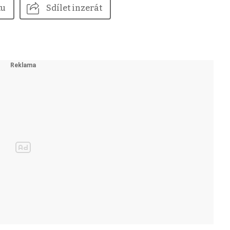
tu
Sdílet inzerát