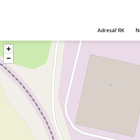
Adresář RK
N
+
−