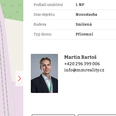
Podlaží umístění
1. NP
Stav objektu
Novostavba
Budova
Smíšená
Typ domu
Přízemní
Martin Bartoš
+420 296 399 006
info@mmreality.cz