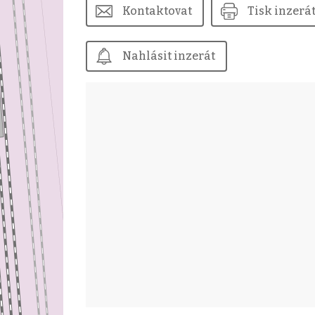
Kontaktovat
Tisk inzerá
Nahlásit inzerát