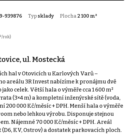
9-939876
Typ
sklady
Plocha
2 100 m²
²/rok)
ovice, ul. Mostecká
h hal v Otovicích u Karlových Varů –
o areálu 3R Invest nabízíme k pronájmu dvě
 jako celek. Větší hala o výměře cca 1 600 m²
vrata (3×4 m) a kompletní inženýrské sítě (voda,
iní 200 000 Kč/měsíc + DPH. Menší hala o výměře
room nebo lehkou výrobu. Disponuje stejnou
pem. Nájemné 70 000 Kč/měsíc + DPH. Areál
(D6, KV, Ostrov) a dostatek parkovacích ploch.