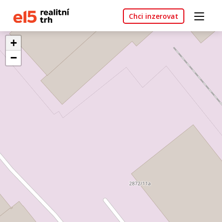
Chci inzerovat
+
−