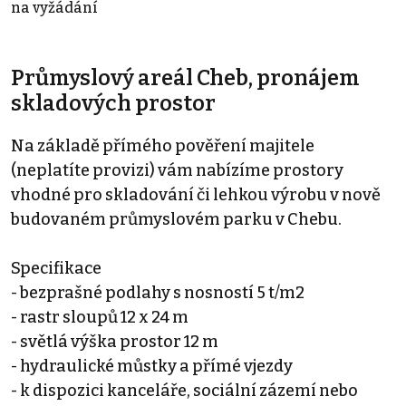
na vyžádání
Průmyslový areál Cheb, pronájem
skladových prostor
Na základě přímého pověření majitele
(neplatíte provizi) vám nabízíme prostory
vhodné pro skladování či lehkou výrobu v nově
budovaném průmyslovém parku v Chebu.
Specifikace
- bezprašné podlahy s nosností 5 t/m2
- rastr sloupů 12 x 24 m
- světlá výška prostor 12 m
- hydraulické můstky a přímé vjezdy
- k dispozici kanceláře, sociální zázemí nebo