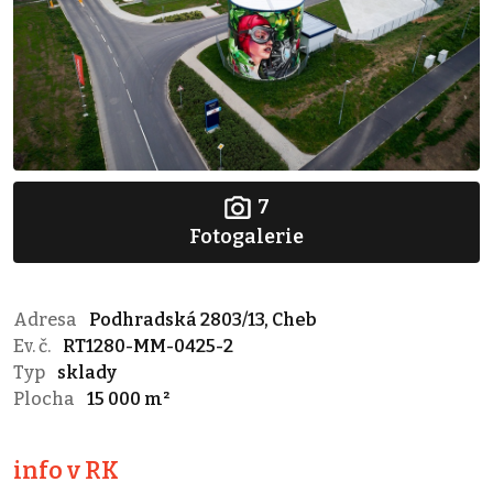
7
Fotogalerie
Adresa
Podhradská 2803/13, Cheb
Ev. č.
RT1280-MM-0425-2
Typ
sklady
Plocha
15 000 m²
info v RK