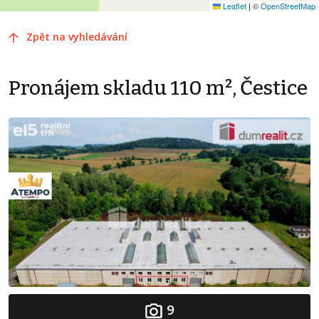
Leaflet
|
©
OpenStreetMap
Zpět na vyhledávání
Pronájem skladu 110 m², Čestice
9