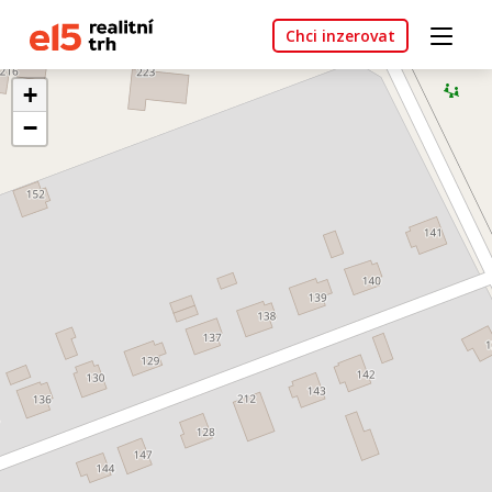
Chci inzerovat
+
−