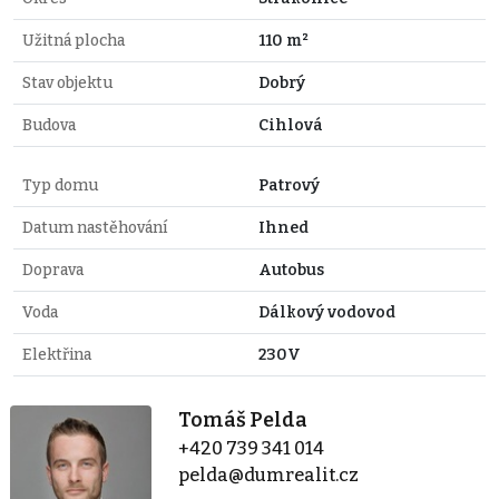
Užitná plocha
110 m²
Stav objektu
Dobrý
Budova
Cihlová
Typ domu
Patrový
Datum nastěhování
Ihned
Doprava
Autobus
Voda
Dálkový vodovod
Elektřina
230V
Tomáš Pelda
+420 739 341 014
pelda@dumrealit.cz