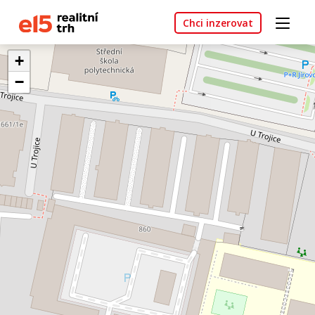
Chci inzerovat
+
−