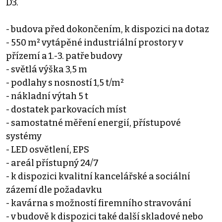
D3.
- budova před dokončením, k dispozici na dotaz
- 550 m² vytápěné industriální prostory v
přízemí a 1.-3. patře budovy
- světlá výška 3,5 m
- podlahy s nosností 1,5 t/m²
- nákladní výtah 5 t
- dostatek parkovacích míst
- samostatné měření energií, přístupové
systémy
- LED osvětlení, EPS
- areál přístupný 24/7
- k dispozici kvalitní kancelářské a sociální
zázemí dle požadavku
- kavárna s možností firemního stravování
- v budově k dispozici také další skladové nebo