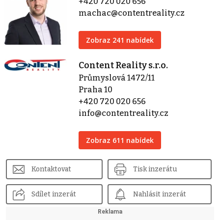
+420 720 020 656
machac@contentreality.cz
Zobraz 241 nabídek
Content Reality s.r.o.
Průmyslová 1472/11
Praha 10
+420 720 020 656
info@contentreality.cz
Zobraz 611 nabídek
Kontaktovat
Tisk inzerátu
Sdílet inzerát
Nahlásit inzerát