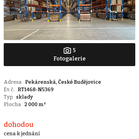
5
Fotogalerie
Adresa
Pekárenská, České Budějovice
Ev. č.
RT1468-N5369
Typ
sklady
Plocha
2 000 m²
dohodou
cena k jednání