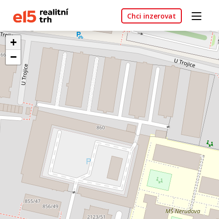
Chci inzerovat
+
−