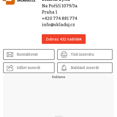
Na Poříčí 1079/3a
Praha 1
+420 774 881 774
info@skladuj.cz
Zobraz 432 nabídek
Kontaktovat
Tisk inzerátu
Sdílet inzerát
Nahlásit inzerát