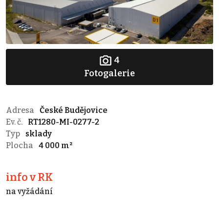
4
Fotogalerie
Adresa
České Budějovice
Ev. č.
RT1280-MI-0277-2
Typ
sklady
Plocha
4 000 m²
info v RK
na vyžádání