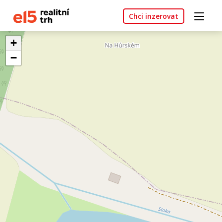
Chci inzerovat
+
−