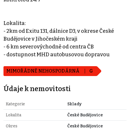
Lokalita:
- 2km od Exitu 131, dálnice D3, v okrese České
Budějovice v Jihočeském kraji
- 6 km severovýchodně od centra ČB
- dostupnost MHD autobusovou dopravou
MIMOŘÁDNĚ NEHOSPODÁRNÁ
G
Údaje k nemovitosti
Kategorie
Sklady
Lokalita
České Budějovice
Okres
České Budějovice