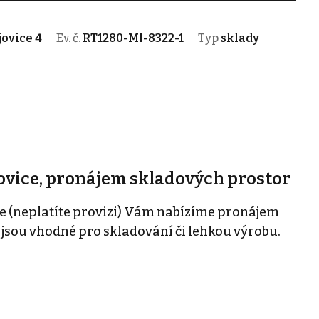
ovice 4
Ev. č.
RT1280-MI-8322-1
Typ
sklady
ovice, pronájem skladových prostor
e (neplatíte provizi) Vám nabízíme pronájem
 jsou vhodné pro skladování či lehkou výrobu.