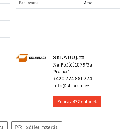
Parkování
Ano
SKLADUJ.cz
Na Poříčí 1079/3a
Praha 1
+420 774 881 774
info@skladuj.cz
Zobraz 432 nabídek
tu
Sdílet inzerát