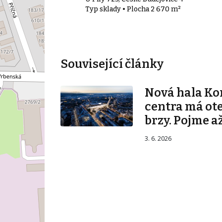
00 m²
Typ sklady • Plocha 2 670 m²
Související články
Nová hala K
centra má ot
brzy. Pojme až
3. 6. 2026