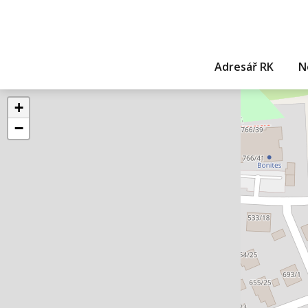
Adresář RK
N
+
−