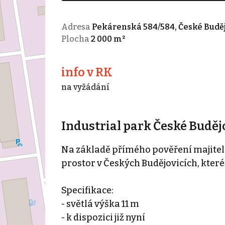
Adresa
Pekárenská 584/584, České Buděj
Plocha
2 000 m²
info v RK
na vyžádání
Industrial park České Buděj
Na základě přímého pověření majitel
prostor v Českých Budějovicích, které
Specifikace:
- světlá výška 11 m
- k dispozici již nyní