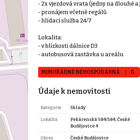
- 2x vjezdová vrata (jedny na dlouhé a
- pronájem včetně regálů
- hlídací služba 24/7
Lokalita:
- v blízkosti dálnice D3
- autobusová zastávka u areálu
MIMOŘÁDNĚ NEHOSPODÁRNÁ
G
Údaje k nemovitosti
Kategorie
Sklady
Lokalita
Pekárenská 584/584, České
Budějovice 4
Okres
České Budějovice