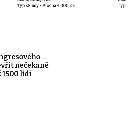
Typ sklady • Plocha 4 000 m²
Typ skla
ongresového
evřít nečekaně
 1500 lidí