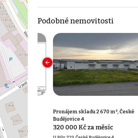
Podobné nemovitosti
000 m², Hůry
Pronájem skladu 2 670 m², České
Budějovice 4
síc
320 000 Kč za měsíc
U Pily 723, České Budějovice 4