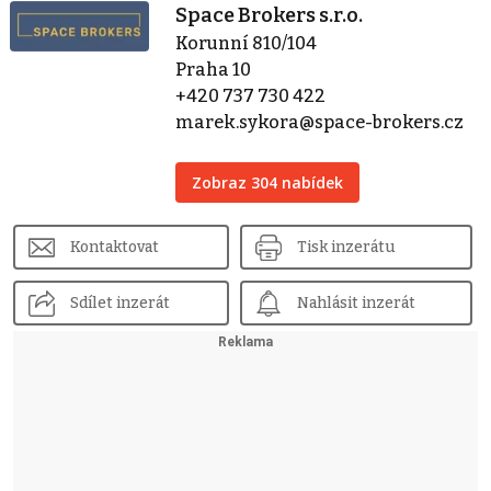
Space Brokers s.r.o.
Korunní 810/104
Praha 10
+420 737 730 422
marek.sykora@space-brokers.cz
Zobraz 304 nabídek
Kontaktovat
Tisk inzerátu
Sdílet inzerát
Nahlásit inzerát