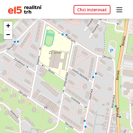
Chci inzerovat
+
−