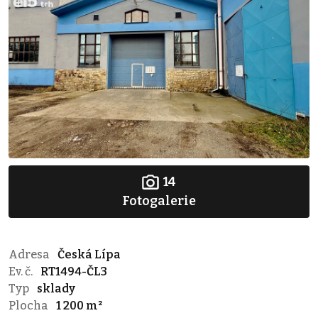
14
Fotogalerie
Adresa
Česká Lípa
Ev. č.
RT1494-ČL3
Typ
sklady
Plocha
1 200 m²