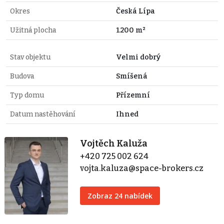
Okres
Česká Lípa
Užitná plocha
1.200 m²
Stav objektu
Velmi dobrý
Budova
Smíšená
Typ domu
Přízemní
Datum nastěhování
Ihned
Vojtěch Kaluža
+420 725 002 624
vojta.kaluza@space-brokers.cz
Zobraz 24 nabídek