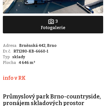
3
Fotogalerie
Adresa
Brněnská 442, Brno
Ev. č.
RT1280-KB-6660-1
Typ
sklady
Plocha
4 646 m²
info v RK
Průmyslový park Brno-countryside,
pronájem skladových prostor