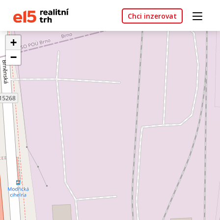
Chci inzerovat
+
−