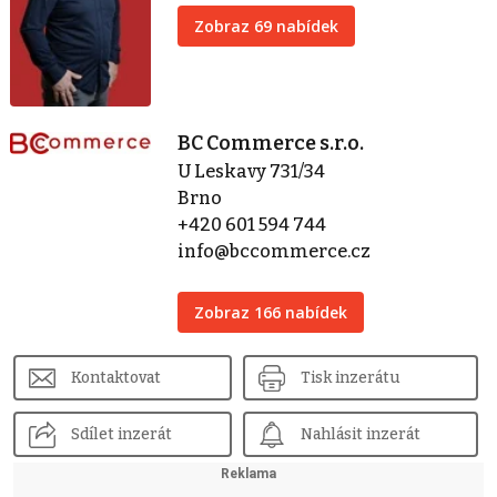
Zobraz 69 nabídek
BC Commerce s.r.o.
U Leskavy 731/34
Brno
+420 601 594 744
info@bccommerce.cz
Zobraz 166 nabídek
Kontaktovat
Tisk inzerátu
Sdílet inzerát
Nahlásit inzerát