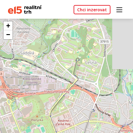
Chci inzerovat
+
−