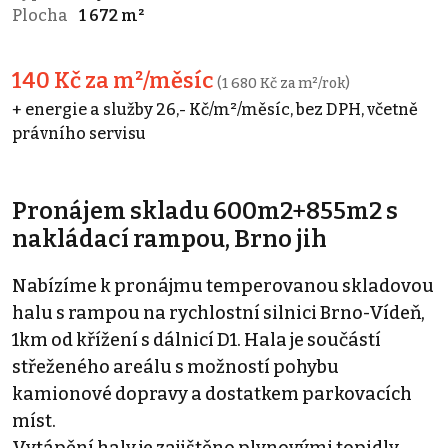
Plocha
1 672 m²
140 Kč za m²/měsíc
(1 680 Kč za m²/rok)
+ energie a služby 26,- Kč/m²/měsíc, bez DPH, včetně
právního servisu
Pronájem skladu 600m2+855m2 s
nakládací rampou, Brno jih
Nabízíme k pronájmu temperovanou skladovou
halu s rampou na rychlostní silnici Brno-Vídeň,
1km od křížení s dálnicí D1. Hala je součástí
střeženého areálu s možností pohybu
kamionové dopravy a dostatkem parkovacích
míst.
Vytápění haly je zajištěno plynovými topidly