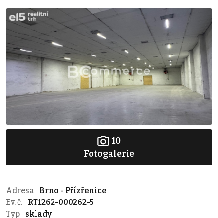
10
Fotogalerie
Adresa
Brno - Přízřenice
Ev. č.
RT1262-000262-5
Typ
sklady