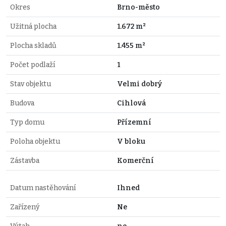
Okres
Brno-město
Užitná plocha
1.672 m²
Plocha skladů
1.455 m²
Počet podlaží
1
Stav objektu
Velmi dobrý
Budova
Cihlová
Typ domu
Přízemní
Poloha objektu
V bloku
Zástavba
Komerční
Datum nastěhování
Ihned
Zařízený
Ne