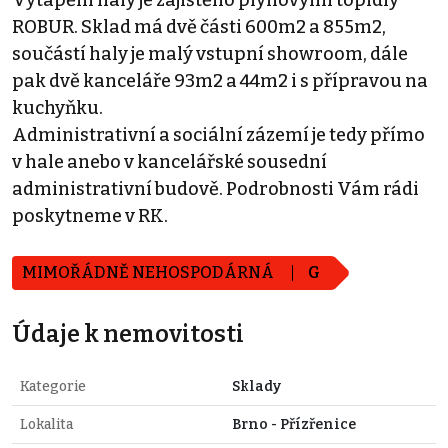
ROBUR. Sklad má dvě části 600m2 a 855m2,
součástí haly je malý vstupní showroom, dále
pak dvě kanceláře 93m2 a 44m2 i s přípravou na
kuchyňku.
Administrativní a sociální zázemí je tedy přímo
v hale anebo v kancelářské sousední
administrativní budově. Podrobnosti Vám rádi
poskytneme v RK.
MIMOŘÁDNĚ NEHOSPODÁRNÁ
G
Údaje k nemovitosti
Kategorie
Sklady
Lokalita
Brno - Přízřenice