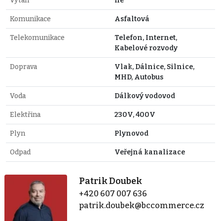
Výtah
ne
Komunikace
Asfaltová
Telekomunikace
Telefon, Internet,
Kabelové rozvody
Doprava
Vlak, Dálnice, Silnice,
MHD, Autobus
Voda
Dálkový vodovod
Elektřina
230V, 400V
Plyn
Plynovod
Odpad
Veřejná kanalizace
Patrik Doubek
+420 607 007 636
patrik.doubek@bccommerce.cz