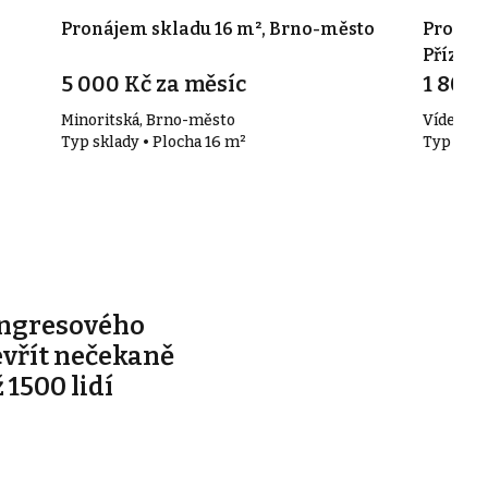
Pronájem skladu 16 m², Brno-město
Pronáje
Přízřen
5 000 Kč za měsíc
1 800 
Minoritská, Brno-město
Vídeňská,
Typ sklady • Plocha 16 m²
Typ skla
ongresového
evřít nečekaně
 1500 lidí