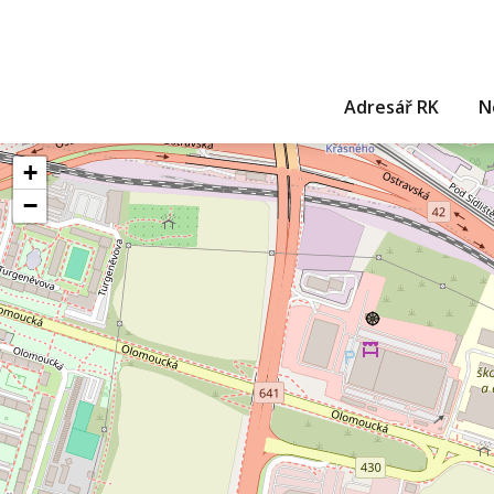
Adresář RK
N
+
−