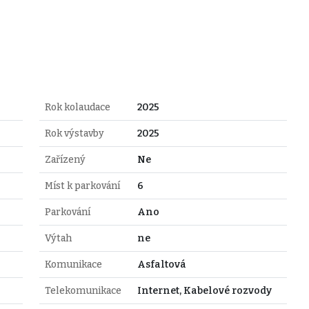
Rok kolaudace
2025
Rok výstavby
2025
Zařízený
Ne
Míst k parkování
6
Parkování
Ano
Výtah
ne
Komunikace
Asfaltová
Telekomunikace
Internet, Kabelové rozvody