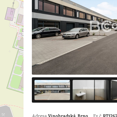
Adresa
Vinohradská, Brno
Ev. č.
RT126