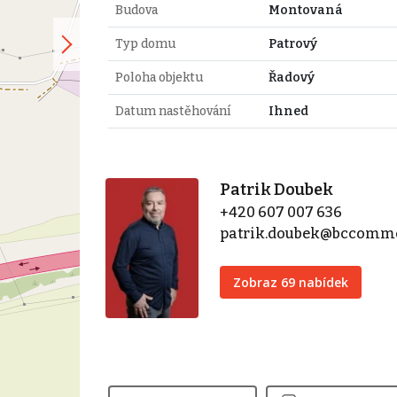
Budova
Montovaná
Typ domu
Patrový
Poloha objektu
Řadový
Datum nastěhování
Ihned
Patrik Doubek
+420 607 007 636
patrik.doubek@bccomme
Zobraz 69 nabídek