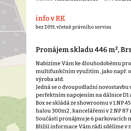
info v RK
bez DPH, včetně právního servisu
Pronájem skladu 446 m², Br
Nabízíme Vám ke dlouhodobému pron
multifunkčním využitím , jako např. ob
výroba atd.
Jedná se o dvoupodlažní novostavbu 
perfektním napojením na dálnice D1 a
Box se skládá ze showroomu v 1.NP 45
halou 300m2 , kancelářemi v 2.NP 87 
Součástí pronájmu je 6 parkovacích m
Bližší informace Vám rádi sdělíme v n