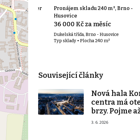
5 m², Brno-sever
Pronájem skladu 240 m², Brno -
Husovice
ok
36 000 Kč za měsíc
Dukelská třída, Brno - Husovice
 m²
Typ sklady • Plocha 240 m²
Související články
Nová hala K
centra má ot
brzy. Pojme až
3. 6. 2026