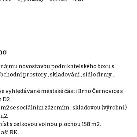
no
ájmu novostavbu podnikatelského boxu s
chodní prostory , skladování , sídlo firmy ,
ve vyhledávané městské části Brno Černovice s
 D2.
 m2 se sociálním zázemím , skladovou (výrobní )
m2.
íst s celkovou volnou plochou 158 m2.
aší RK.