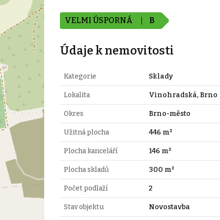
VELMI ÚSPORNÁ
B
Údaje k nemovitosti
Kategorie
Sklady
Lokalita
Vinohradská, Brno
Okres
Brno-město
Užitná plocha
446 m²
Plocha kanceláří
146 m²
Plocha skladů
300 m²
Počet podlaží
2
Stav objektu
Novostavba