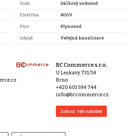
Voda
Dálkový vodovod
Elektřina
400V
Plyn
Plynovod
Odpad
Veřejná kanalizace
BC Commerce s.r.o.
U Leskavy 731/34
rce.cz
Brno
+420 601 594 744
info@bccommerce.cz
Zobraz 166 nabídek