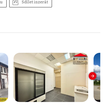
tu
Sdílet inzerát