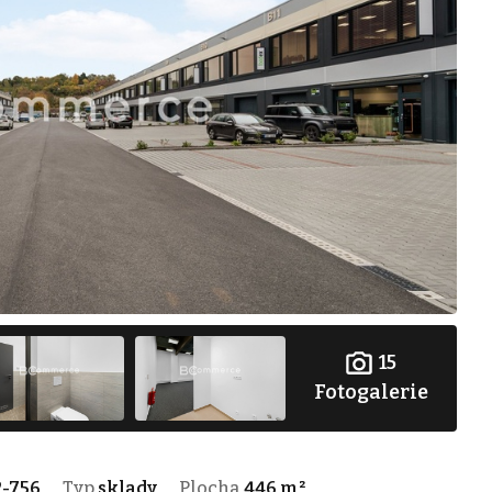
15
Fotogalerie
2-756
Typ
sklady
Plocha
446 m²