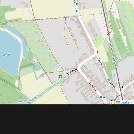
Leaflet
|