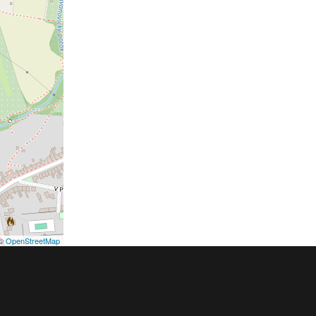
©
OpenStreetMap