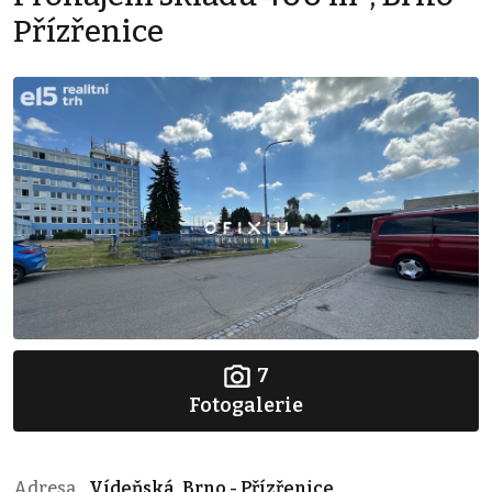
Přízřenice
7
Fotogalerie
Adresa
Vídeňská, Brno - Přízřenice