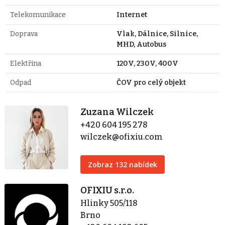
Telekomunikace
Internet
Doprava
Vlak, Dálnice, Silnice,
MHD, Autobus
Elektřina
120V, 230V, 400V
Odpad
ČOV pro celý objekt
Zuzana Wilczek
+420 604 195 278
wilczek@ofixiu.com
Zobraz 132 nabídek
OFIXIU s.r.o.
Hlinky 505/118
Brno