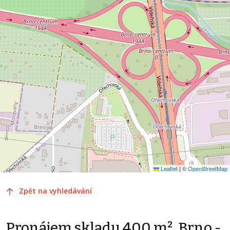
Leaflet
|
©
OpenStreetMap
Zpět na vyhledávání
Pronájem skladu 400 m², Brno -