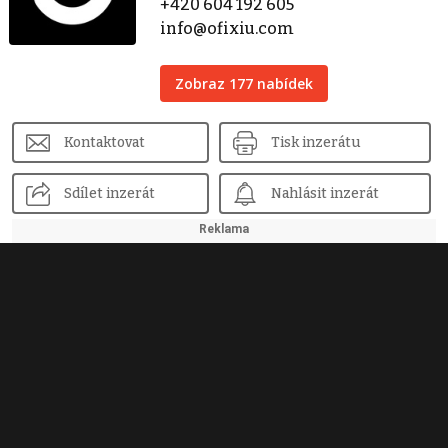
+420 604 192 605
info@ofixiu.com
Zobraz 177 nabídek
Kontaktovat
Tisk inzerátu
Sdílet inzerát
Nahlásit inzerát