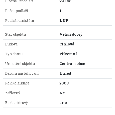
Plocha kanceláří
220 m²
Počet podlaží
1
Podlaží umístění
1. NP
Stav objektu
Velmi dobrý
Budova
Cihlová
Typ domu
Přízemní
Umístění objektu
Centrum obce
Datum nastěhování
Ihned
Rok kolaudace
2003
Zařízený
Ne
Bezbariérový
ano