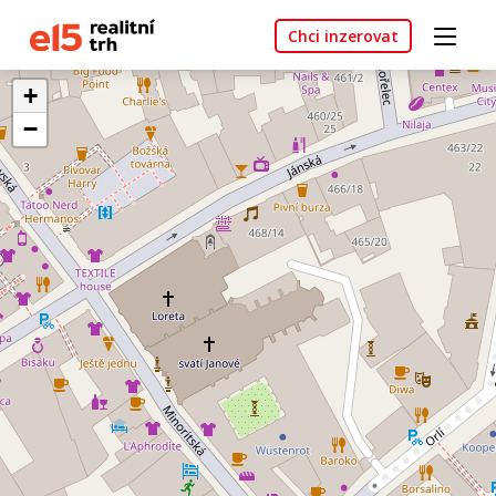
Chci inzerovat
+
−