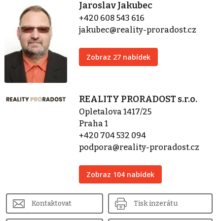
Jaroslav Jakubec
+420 608 543 616
jakubec@reality-proradost.cz
Zobraz 27 nabídek
REALITY PRORADOST s.r.o.
Opletalova 1417/25
Praha 1
+420 704 532 094
podpora@reality-proradost.cz
Zobraz 104 nabídek
Kontaktovat
Tisk inzerátu