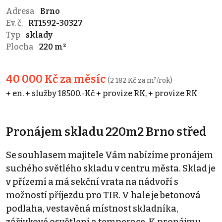
Adresa
Brno
Ev. č.
RT1592-30327
Typ
sklady
Plocha
220 m²
40 000 Kč za měsíc
(2 182 Kč za m²/rok)
+ en. + služby 18500.-Kč + provize RK, + provize RK
Pronájem skladu 220m2 Brno střed
Se souhlasem majitele Vám nabízíme pronájem
suchého světlého skladu v centru města. Sklad je
v přízemí a má sekční vrata na nádvoří s
možností příjezdu pro TIR. V hale je betonová
podlaha, vestavěná místnost skladníka,