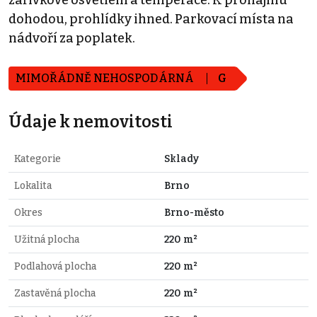
zářivkové osvětlení a temperace. K pronájmu
dohodou, prohlídky ihned. Parkovací místa na
nádvoří za poplatek.
MIMOŘÁDNĚ NEHOSPODÁRNÁ
G
Údaje k nemovitosti
Kategorie
Sklady
Lokalita
Brno
Okres
Brno-město
Užitná plocha
220 m²
Podlahová plocha
220 m²
Zastavěná plocha
220 m²