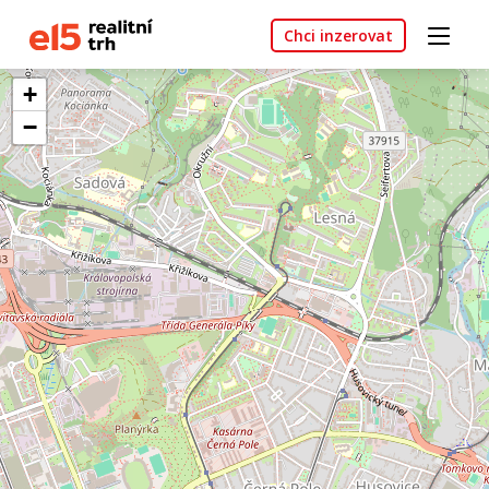
Chci inzerovat
+
−