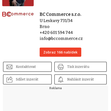
BC Commerce s.r.o.
U Leskavy 731/34
Brno
+420 601 594 744
info@bccommerce.cz
Zobraz 166 nabídek
Kontaktovat
Tisk inzerátu
Sdílet inzerát
Nahlásit inzerát