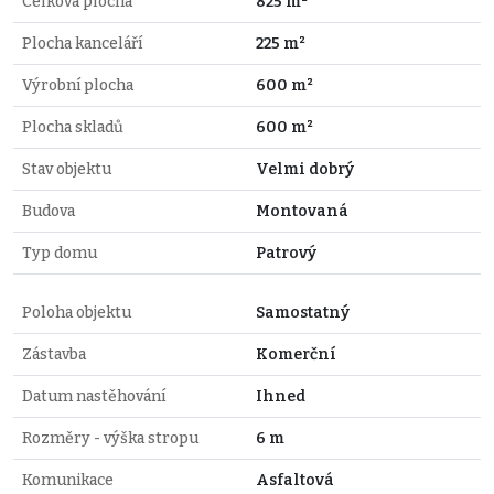
Celková plocha
825 m²
Plocha kanceláří
225 m²
Výrobní plocha
600 m²
Plocha skladů
600 m²
Stav objektu
Velmi dobrý
Budova
Montovaná
Typ domu
Patrový
Poloha objektu
Samostatný
Zástavba
Komerční
Datum nastěhování
Ihned
Rozměry - výška stropu
6 m
Komunikace
Asfaltová