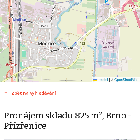
Leaflet
|
©
OpenStreetMap
Zpět na vyhledávání
Pronájem skladu 825 m², Brno -
Přízřenice