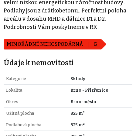
velmi nízkou energetickou náročnost budovy .
Podlahy jsou z drátkobetonu.. Perfektní poloha
areálu v dosahu MHD a dálnice D1 a D2.
Podrobnosti Vám poskytneme v RK.
MIMOŘÁDNĚ NEHOSPODÁRNÁ
G
Údaje k nemovitosti
Kategorie
Sklady
Lokalita
Brno - Přízřenice
Okres
Brno-město
Užitná plocha
825 m²
Podlahová plocha
825 m²