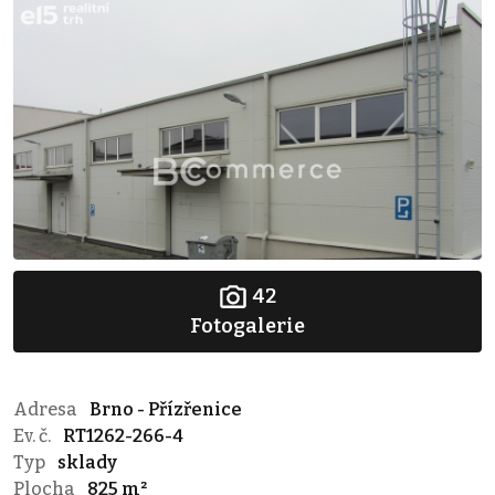
42
Fotogalerie
Adresa
Brno - Přízřenice
Ev. č.
RT1262-266-4
Typ
sklady
Plocha
825 m²