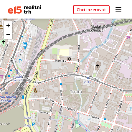
Chci inzerovat
+
−