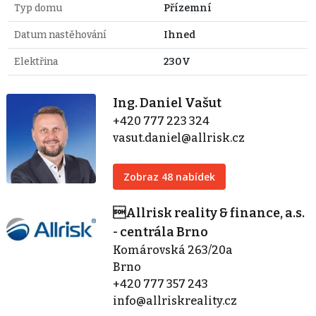
Typ domu
Přízemní
Datum nastěhování
Ihned
Elektřina
230V
Ing. Daniel Vašut
+420 777 223 324
vasut.daniel@allrisk.cz
Zobraz 48 nabídek
Allrisk reality & finance, a.s.
- centrála Brno
Komárovská 263/20a
Brno
+420 777 357 243
info@allriskreality.cz