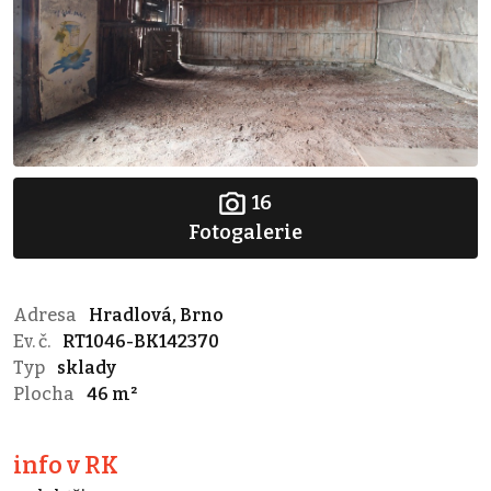
16
Fotogalerie
Adresa
Hradlová, Brno
Ev. č.
RT1046-BK142370
Typ
sklady
Plocha
46 m²
info v RK