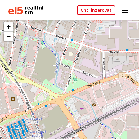
Chci inzerovat
+
−