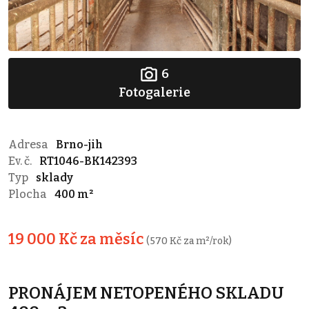
6
Fotogalerie
Adresa
Brno-jih
Ev. č.
RT1046-BK142393
Typ
sklady
Plocha
400 m²
19 000 Kč za měsíc
(570 Kč za m²/rok)
PRONÁJEM NETOPENÉHO SKLADU