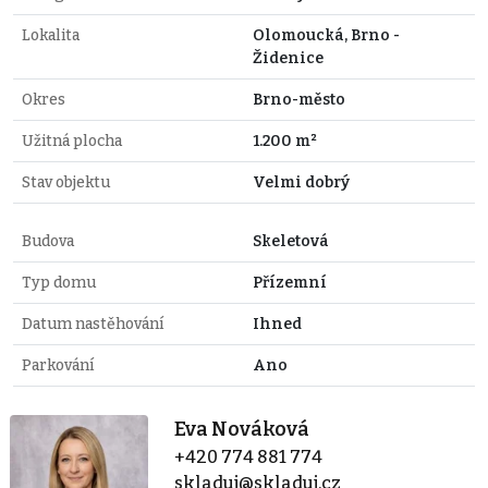
Lokalita
Olomoucká, Brno -
Židenice
Okres
Brno-město
Užitná plocha
1.200 m²
Stav objektu
Velmi dobrý
Budova
Skeletová
Typ domu
Přízemní
Datum nastěhování
Ihned
Parkování
Ano
Eva Nováková
+420 774 881 774
skladuj@skladuj.cz