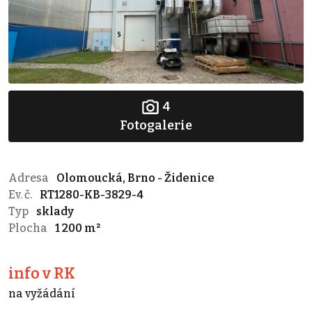
4
Fotogalerie
Adresa
Olomoucká, Brno - Židenice
Ev. č.
RT1280-KB-3829-4
Typ
sklady
Plocha
1 200 m²
info v RK
na vyžádání