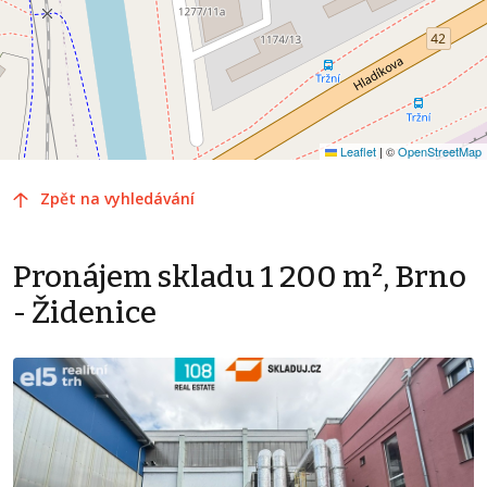
Leaflet
|
©
OpenStreetMap
Zpět na vyhledávání
Pronájem skladu 1 200 m², Brno
- Židenice