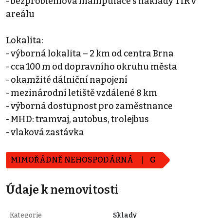
- bezproblémová manipulace s náklady TIR v
areálu
Lokalita:
- výborná lokalita – 2 km od centra Brna
- cca 100 m od dopravního okruhu města
- okamžité dálniční napojení
- mezinárodní letiště vzdálené 8 km
- výborná dostupnost pro zaměstnance
- MHD: tramvaj, autobus, trolejbus
- vlaková zastávka
MIMOŘÁDNĚ NEHOSPODÁRNÁ
G
Údaje k nemovitosti
Kategorie
Sklady