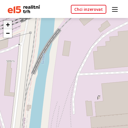
Chci inzerovat
+
−