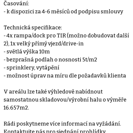
Časování:
- k dispozici za 4-6 měsíců od podpisu smlouvy
Technická specifikace:
- 4x rampa/dock pro TIR (možno dobudovat další
2), 1x velký přímý vjezd/drive-in
- světlá výška 10m
- bezprašná podlah o nosnosti 5t/m2
- sprinklery, vytápění
- možnost úprav na míru dle požadavků klienta
V areálu lze také výhledově nabídnout
samostatnou skladovou/výrobní halu o výměře
16.657m2.
Rádi poskytneme více informací na vyžádání.
Kontaktujte nás pro sjednání prohlídky.