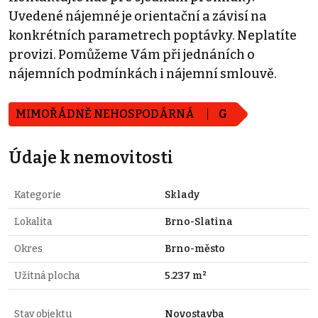
Uvedené nájemné je orientační a závisí na
konkrétních parametrech poptávky. Neplatíte
provizi. Pomůžeme Vám při jednáních o
nájemních podmínkách i nájemní smlouvě.
MIMOŘÁDNĚ NEHOSPODÁRNÁ
G
Údaje k nemovitosti
Kategorie
Sklady
Lokalita
Brno-Slatina
Okres
Brno-město
Užitná plocha
5.237 m²
Stav objektu
Novostavba