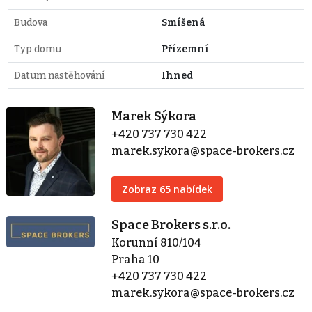
Budova
Smíšená
Typ domu
Přízemní
Datum nastěhování
Ihned
Marek Sýkora
+420 737 730 422
marek.sykora@space-brokers.cz
Zobraz 65 nabídek
Space Brokers s.r.o.
Korunní 810/104
Praha 10
+420 737 730 422
marek.sykora@space-brokers.cz