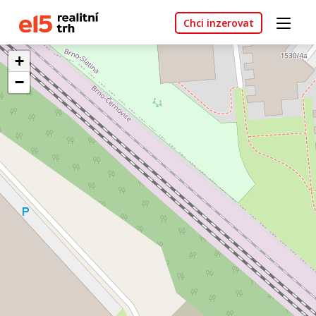
Chci inzerovat
+
−