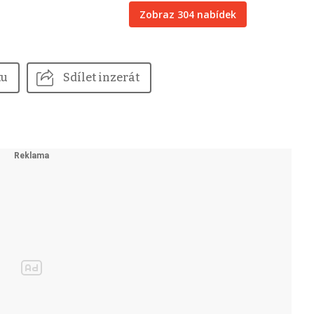
Zobraz 304 nabídek
tu
Sdílet inzerát