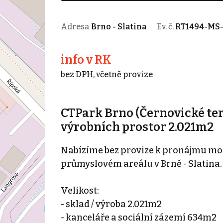
Adresa
Brno - Slatina
Ev. č.
RT1494-MS
info v RK
bez DPH, včetně provize
CTPark Brno (Černovické ter
výrobních prostor 2.021m2
Nabízíme bez provize k pronájmu mod
průmyslovém areálu v Brně - Slatina.
Velikost:
- sklad / výroba 2.021m2
- kanceláře a sociální zázemí 634m2