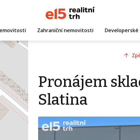
emovitosti
Zahraniční nemovitosti
Developerské 
Zpě
Pronájem sklad
Slatina