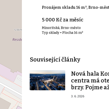
000 m², Brno-
Pronájem skladu 16 m², Brno-měs
5 000 Kč za měsíc
Minoritská, Brno-město
00 m²
Typ sklady • Plocha 16 m²
Související články
Nová hala K
centra má ot
brzy. Pojme až
3. 6. 2026