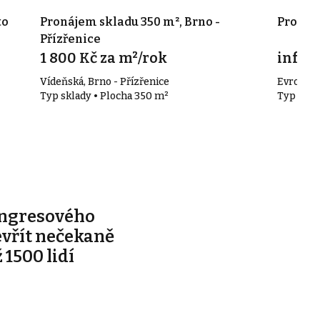
to
Pronájem skladu 350 m², Brno -
Pronáje
Přízřenice
1 800 Kč za m²/rok
info v
Vídeňská, Brno - Přízřenice
Evropská
Typ sklady • Plocha 350 m²
Typ skla
ongresového
evřít nečekaně
 1500 lidí