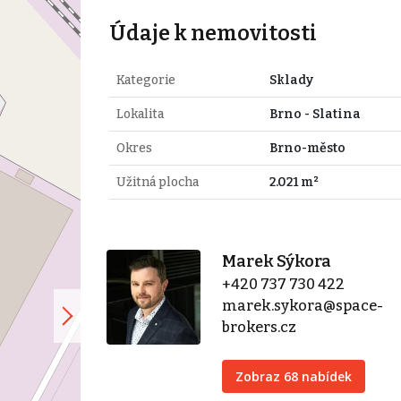
Údaje k nemovitosti
Kategorie
Sklady
Lokalita
Brno - Slatina
Okres
Brno-město
Užitná plocha
2.021 m²
Marek Sýkora
+420 737 730 422
marek.sykora@space-
brokers.cz
Zobraz 68 nabídek