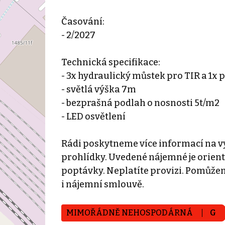
Časování:
- 2/2027
Technická specifikace:
- 3x hydraulický můstek pro TIR a 1x 
- světlá výška 7m
- bezprašná podlah o nosnosti 5t/m2
- LED osvětlení
Rádi poskytneme více informací na vy
prohlídky. Uvedené nájemné je orien
poptávky. Neplatíte provizi. Pomůž
i nájemní smlouvě.
MIMOŘÁDNĚ NEHOSPODÁRNÁ
G