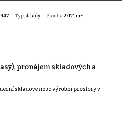
-947
Typ
sklady
Plocha
2 021 m²
asy), pronájem skladových a
erní skladové nebo výrobní prostory v