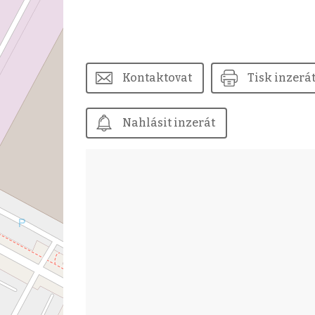
Kontaktovat
Tisk inzerá
Nahlásit inzerát