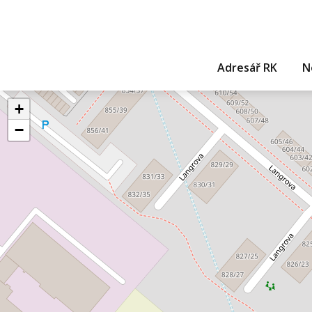
Adresář RK
N
+
−