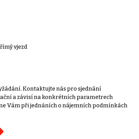
přímý vjezd
žádání. Kontaktujte nás pro sjednání
tační a závisí na konkrétních parametrech
eme Vám při jednáních o nájemních podmínkách