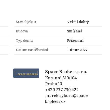
Stav objektu
Velmi dobrý
Budova
Smíšená
Typ domu
Přízemní
Datum nastěhování
1. únor 2027
Space Brokers s.r.o.
Korunní 810/104
Praha 10
+420 737 730 422
marek.sykora@space-
brokers.cz