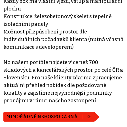
Každý box má vlastní vjezd, vstup a manipulační
plochu
Konstrukce: železobetonový skelet s tepelně
izolačními panely
Možnost přizpůsobení prostor dle
individuálních požadavků klienta (nutná včasná
komunikace s developerem)
Na našem portále najdete více než 700
skladových a kancelářských prostor po celé ČR a
Slovensku. Pro naše klienty zdarma zpracujeme
aktuální přehled nabídek dle požadované
lokality a zajistíme nejvýhodnější podmínky
pronájmu v rámci našeho zastoupení.
MIMOŘÁDNĚ NEHOSPODÁRNÁ
G