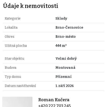
Údaje k nemovitosti
Kategorie
Sklady
Lokalita
Brno-Černovice
Okres
Brno-město
Užitná plocha
444 m²
Stav objektu
Velmi dobrý
Budova
Montovaná
Typ domu
Přízemní
Datum nastěhování
1. září 2026
Roman Kučera
+420 222 703 245