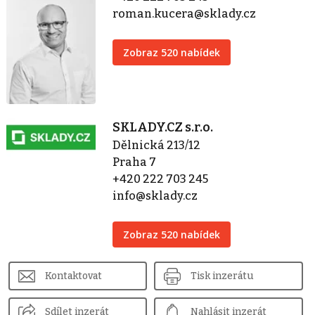
roman.kucera@sklady.cz
Zobraz 520 nabídek
SKLADY.CZ s.r.o.
Dělnická 213/12
Praha 7
+420 222 703 245
info@sklady.cz
Zobraz 520 nabídek
Kontaktovat
Tisk inzerátu
Sdílet inzerát
Nahlásit inzerát