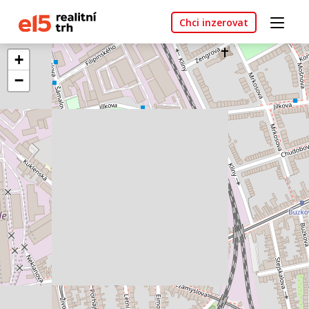
Chci inzerovat
+
−