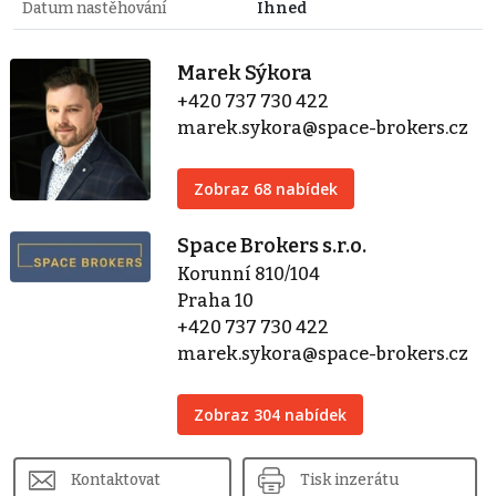
Datum nastěhování
Ihned
Marek Sýkora
+420 737 730 422
marek.sykora@space-brokers.cz
Zobraz 68 nabídek
Space Brokers s.r.o.
Korunní 810/104
Praha 10
+420 737 730 422
marek.sykora@space-brokers.cz
Zobraz 304 nabídek
Kontaktovat
Tisk inzerátu