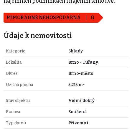
nájemních podmínkách i nájemní smlouvě.
MIMOŘÁDNĚ NEHOSPODÁRNÁ
G
Údaje k nemovitosti
Kategorie
Sklady
Lokalita
Brno - Tuřany
Okres
Brno-město
Užitná plocha
5.215 m²
Stav objektu
Velmi dobrý
Budova
Smíšená
Typ domu
Přízemní