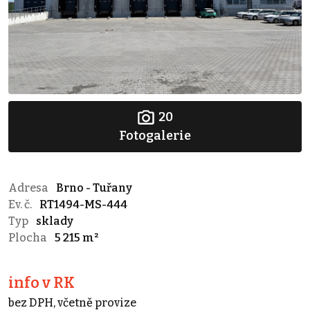
20
Fotogalerie
Adresa
Brno - Tuřany
Ev. č.
RT1494-MS-444
Typ
sklady
Plocha
5 215 m²
info v RK
bez DPH, včetně provize