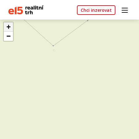
Chci inzerovat
+
−