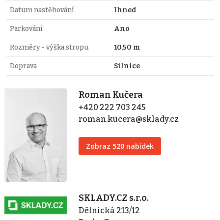
Datum nastěhování
Ihned
Parkování
Ano
Rozměry - výška stropu
10,50 m
Doprava
Silnice
Roman Kučera
+420 222 703 245
roman.kucera@sklady.cz
Zobraz 520 nabídek
SKLADY.CZ s.r.o.
Dělnická 213/12