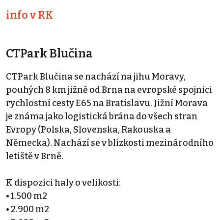
info v RK
CTPark Blučina
CTPark Blučina se nachází na jihu Moravy,
pouhých 8 km jižně od Brna na evropské spojnici
rychlostní cesty E65 na Bratislavu. Jižní Morava
je známa jako logistická brána do všech stran
Evropy (Polska, Slovenska, Rakouska a
Německa). Nachází se v blízkosti mezinárodního
letiště v Brně.
K dispozici haly o velikosti:
• 1.500 m2
• 2.900 m2