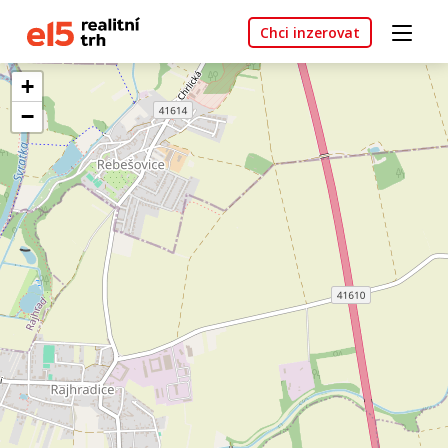
Chci inzerovat
+
−