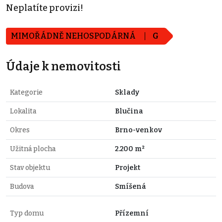
Neplatíte provizi!
MIMOŘÁDNĚ NEHOSPODÁRNÁ
G
Údaje k nemovitosti
Kategorie
Sklady
Lokalita
Blučina
Okres
Brno-venkov
Užitná plocha
2.200 m²
Stav objektu
Projekt
Budova
Smíšená
Typ domu
Přízemní