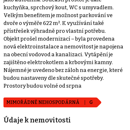
kuchyňka, sprchový kout, WC s umyvadlem.
Velkým benefitem je možnost parkování ve
dvoře o výměře 622 m². K využívání také
přístřešek výhradně pro vlastní potřebu.
Objekt prošel modernizací – byla provedena
nová elektroinstalace a nemovitost je napojena
na obecní vodovod a kanalizaci. Vytápění je
zajištěno elektrokotlem a krbovými kamny.
Nájemné je uvedeno bez záloh na energie, které
budou nastaveny dle skutečné spotřeby.
Prostory budou volné od srpna
MIMOŘÁDNĚ NEHOSPODÁRNÁ
G
Údaje k nemovitosti