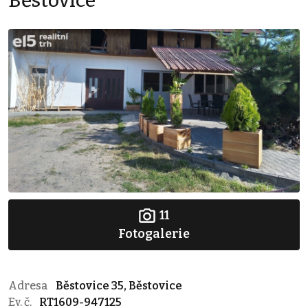
Běstovice
11
Fotogalerie
Adresa
Běstovice 35, Běstovice
Ev. č.
RT1609-947125