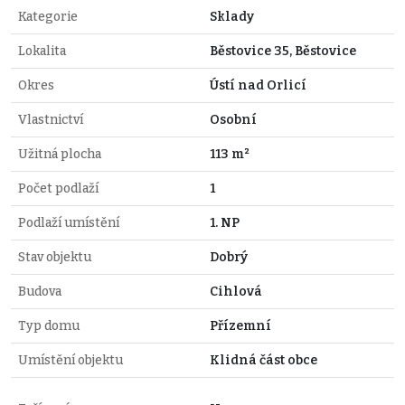
Kategorie
Sklady
Lokalita
Běstovice 35, Běstovice
Okres
Ústí nad Orlicí
Vlastnictví
Osobní
Užitná plocha
113 m²
Počet podlaží
1
Podlaží umístění
1. NP
Stav objektu
Dobrý
Budova
Cihlová
Typ domu
Přízemní
Umístění objektu
Klidná část obce