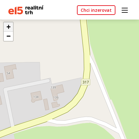
Chci inzerovat
+
−