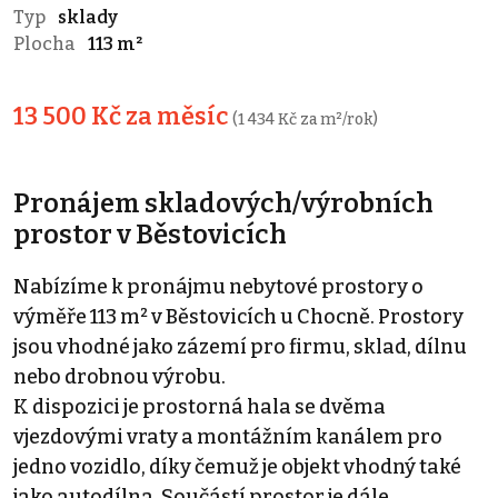
Typ
sklady
Plocha
113 m²
13 500 Kč za měsíc
(1 434 Kč za m²/rok)
Pronájem skladových/výrobních
prostor v Běstovicích
Nabízíme k pronájmu nebytové prostory o
výměře 113 m² v Běstovicích u Chocně. Prostory
jsou vhodné jako zázemí pro firmu, sklad, dílnu
nebo drobnou výrobu.
K dispozici je prostorná hala se dvěma
vjezdovými vraty a montážním kanálem pro
jedno vozidlo, díky čemuž je objekt vhodný také
jako autodílna. Součástí prostor je dále