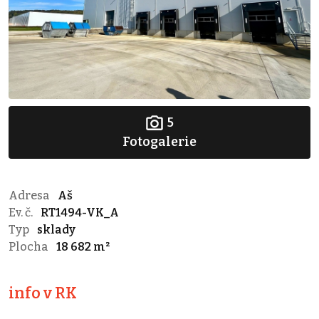
5
Fotogalerie
Adresa
Aš
Ev. č.
RT1494-VK_A
Typ
sklady
Plocha
18 682 m²
info v RK