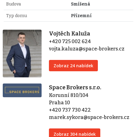
Budova
Smíšená
Typ domu
Přízemní
Vojtěch Kaluža
+420 725 002 624
vojta.kaluza@space-brokers.cz
Zobraz 24 nabídek
Space Brokers s.r.o.
Korunní 810/104
Praha 10
+420 737 730 422
marek.sykora@space-brokers.cz
Zobraz 304 nabídek