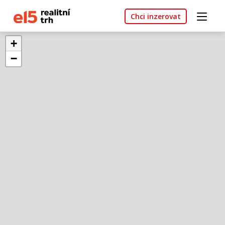
Chci inzerovat
+
−