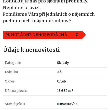
Kontaktujte nás pro sjednání prohlídky.
Neplatíte provizi.
Pomůžeme Vám při jednáních o nájemních
podmínkách i nájemní smlouvě.
MIMOŘÁDNĚ NEHOSPODÁRNÁ
G
Údaje k nemovitosti
Kategorie
Sklady
Lokalita
Aš
Okres
Cheb
Užitná plocha
18.682 m²
Stav objektu
Novostavba