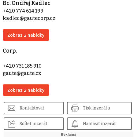
Bc. Ondřej Kadlec
+420 774 614 199
kadlec@gautecorp.cz
Zobraz 2 nabídky
Corp.
+420 731 185 910
gaute@gaute.cz
Zobraz 2 nabídky
Kontaktovat
Tisk inzerátu
Sdílet inzerát
Nahlásit inzerát