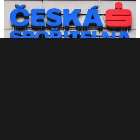
Ryanair, Česká spořitelna i DPP
nakupují byty. Zaměstnancům je
pronajímají za nákladové ceny a se
slevou
21. 7. 2026