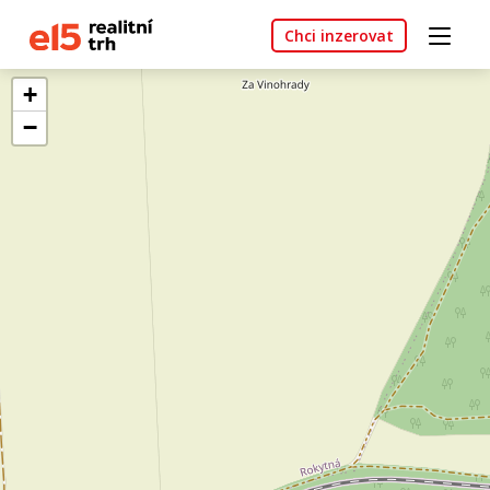
Chci inzerovat
+
−