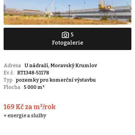
5
Fotogalerie
Adresa
U nádraží, Moravský Krumlov
Ev. č.
RT1348-51178
Typ
pozemky pro komerční výstavbu
Plocha
5 000 m²
169 Kč za m²/rok
+ energie a služby