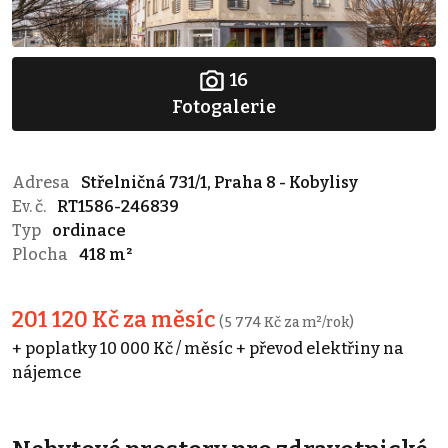
16
Fotogalerie
Adresa
Střelničná 731/1, Praha 8 - Kobylisy
Ev. č.
RT1586-246839
Typ
ordinace
Plocha
418 m²
201 120 Kč za měsíc
(5 774 Kč za m²/rok)
+ poplatky 10 000 Kč / měsíc + převod elektřiny na
nájemce