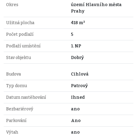
Okres
území Hlavního města
Prahy
Užitná plocha
418 m²
Počet podlaží
5
Podlaží umístění
1. NP
Stav objektu
Dobrý
Budova
Cihlová
Typ domu
Patrový
Datum nastěhování
Ihned
Bezbariérový
ano
Parkování
Ano
Výtah
ano