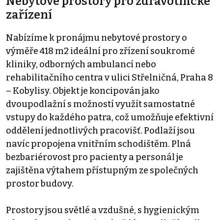
Nebytové prostory pro zdravotnické
zařízení
Nabízíme k pronájmu nebytové prostory o
výměře 418 m2 ideální pro zřízení soukromé
kliniky, odborných ambulancí nebo
rehabilitačního centra v ulici Střelničná, Praha 8
– Kobylisy. Objekt je koncipován jako
dvoupodlažní s možností využít samostatné
vstupy do každého patra, což umožňuje efektivní
oddělení jednotlivých pracovišť. Podlaží jsou
navíc propojena vnitřním schodištěm. Plná
bezbariérovost pro pacienty a personál je
zajištěna výtahem přístupným ze společných
prostor budovy.
Prostory jsou světlé a vzdušné, s hygienickým