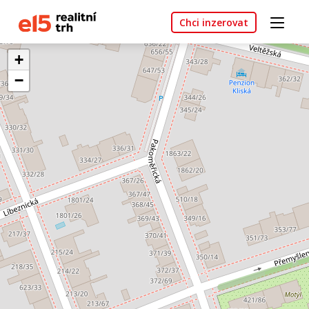
Chci inzerovat
+
−