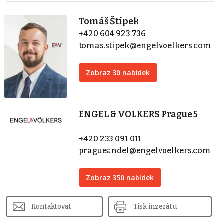
Tomáš Štípek
+420 604 923 736
tomas.stipek@engelvoelkers.com
Zobraz 30 nabídek
ENGEL & VÖLKERS Prague 5
+420 233 091 011
pragueandel@engelvoelkers.com
Zobraz 350 nabídek
Kontaktovat
Tisk inzerátu