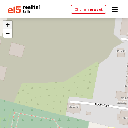
Chci inzerovat
+
−