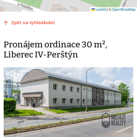
Leaflet
|
©
OpenStreetMap
Zpět na vyhledávání
Pronájem ordinace 30 m²,
Liberec IV-Perštýn