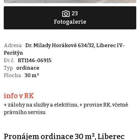
23
Fotogalerie
Adresa
Dr. Milady Horákové 634/32, Liberec IV-
Perštýn
Ev. č.
RT1146-06915
Typ
ordinace
Plocha
30 m²
info v RK
+ zálohy na služby a elektřinu, + provize RK, včetně
právního servisu
Pronájem ordinace 30 m², Liberec