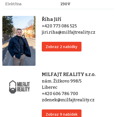
Elektřina
230V
Říha Jiří
+420 773 086 525
jiri.riha@milfajtreality.cz
Zobraz 2 nabídky
MILFAJT REALITY s.r.o.
nám. Žižkovo 998/5
Liberec
+420 606 786 700
zdenek@milfajtreality.cz
Zobraz 9 nabídek