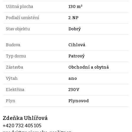
Užitná plocha
130 m²
Podlaží umístění
2. NP
Stav objektu
Dobrý
Budova
Cihlová
Typ domu
Patrový
Zástavba
Obchodní a obytná
Výtah
ano
Elektřina
230V
Plyn
Plynovod
Zdeňka Uhlířová
+420 732 405 105