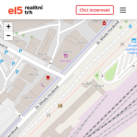
Chci inzerovat
+
−