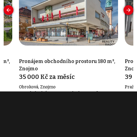
 m²,
Pronájem obchodního prostoru 180 m²,
Pron
Znojmo
Zno
35 000 Kč za měsíc
39 
Obroková, Znojmo
Pražs
Typ obchodní prostory • Plocha 180 m²
Typ o
Související články