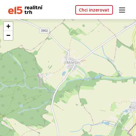
Chci inzerovat
+
−