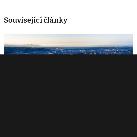
Související články
Nová hala Kongresového centra má
otevřít nečekaně brzy. Pojme až 1500
lidí
3. 6. 2026