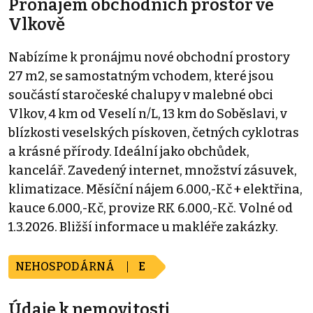
Pronájem obchodních prostor ve
Vlkově
Nabízíme k pronájmu nové obchodní prostory
27 m2, se samostatným vchodem, které jsou
součástí staročeské chalupy v malebné obci
Vlkov, 4 km od Veselí n/L, 13 km do Soběslavi, v
blízkosti veselských pískoven, četných cyklotras
a krásné přírody. Ideální jako obchůdek,
kancelář. Zavedený internet, množství zásuvek,
klimatizace. Měsíční nájem 6.000,-Kč + elektřina,
kauce 6.000,-Kč, provize RK 6.000,-Kč. Volné od
1.3.2026. Bližší informace u makléře zakázky.
NEHOSPODÁRNÁ
E
Údaje k nemovitosti