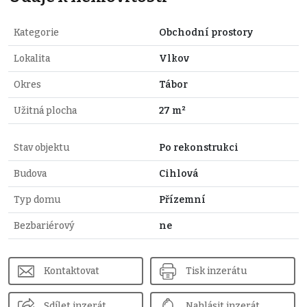
Kategorie
Obchodní prostory
Lokalita
Vlkov
Okres
Tábor
Užitná plocha
27 m²
Stav objektu
Po rekonstrukci
Budova
Cihlová
Typ domu
Přízemní
Bezbariérový
ne
Kontaktovat
Tisk inzerátu
Sdílet inzerát
Nahlásit inzerát