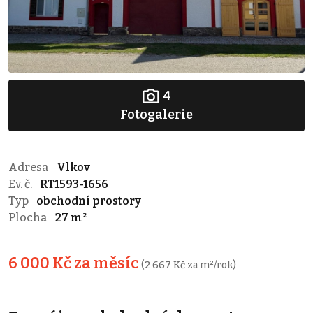
4
Fotogalerie
Adresa
Vlkov
Ev. č.
RT1593-1656
Typ
obchodní prostory
Plocha
27 m²
6 000 Kč za měsíc
(2 667 Kč za m²/rok)