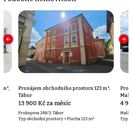
 m²,
Pronájem obchodního prostoru 123 m²,
Pron
Tábor
Malš
13 900 Kč za měsíc
4 90
Prokopova 248/3, Tábor
Malši
Typ obchodní prostory • Plocha 123 m²
Typ o