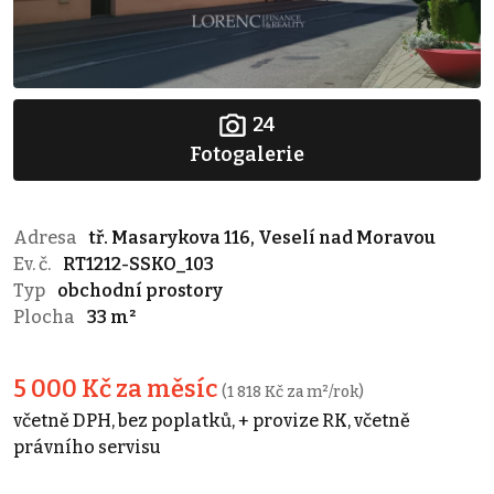
24
Fotogalerie
Adresa
tř. Masarykova 116, Veselí nad Moravou
Ev. č.
RT1212-SSKO_103
Typ
obchodní prostory
Plocha
33 m²
5 000 Kč za měsíc
(1 818 Kč za m²/rok)
včetně DPH, bez poplatků, + provize RK, včetně
právního servisu