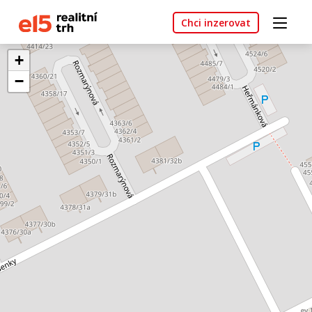
Chci inzerovat
+
−