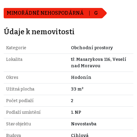
MIMOŘÁDNĚ NEHOSPODÁRNÁ
G
Údaje k nemovitosti
Kategorie
Obchodní prostory
Lokalita
tř. Masarykova 116, Veselí
nad Moravou
Okres
Hodonín
Užitná plocha
33 m²
Počet podlaží
2
Podlaží umístění
1. NP
Stav objektu
Novostavba
Budova
Cihlová