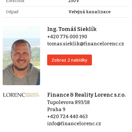
Elektřina
230V
Odpad
Veřejná kanalizace
Ing. Tomáš Sieklík
+420 776 000 190
tomas.sieklik@financelorenc.cz
Zobraz 2 nabídky
Finance & Reality Lorenc s.r.o.
Tupolevova 893/18
Praha 9
+420 724 440 463
info@financelorenc.cz