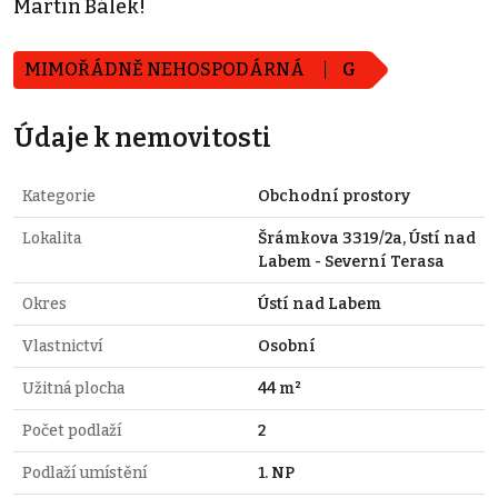
Martin Bálek!
MIMOŘÁDNĚ NEHOSPODÁRNÁ
G
Údaje k nemovitosti
Kategorie
Obchodní prostory
Lokalita
Šrámkova 3319/2a, Ústí nad
Labem - Severní Terasa
Okres
Ústí nad Labem
Vlastnictví
Osobní
Užitná plocha
44 m²
Počet podlaží
2
Podlaží umístění
1. NP