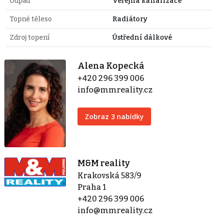
Odpad
Veřejná kanalizace
Topné těleso
Radiátory
Zdroj topení
Ústřední dálkové
Alena Kopecká
+420 296 399 006
info@mmreality.cz
Zobraz 3 nabídky
M&M reality
Krakovská 583/9
Praha 1
+420 296 399 006
info@mmreality.cz