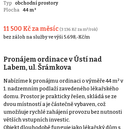
Typ
obchodní prostory
Plocha
44 m²
11 500 Kč za měsíc
(3 136 Kč za m²/rok)
bez záloh na služby ve výši 5.698,-Kč/m
Pronájem ordinace v Ústí nad
Labem, ul. Šrámkova
Nabízíme k pronájmu ordinaci o výměře 44 m² v
1. nadzemním podlaží zavedeného lékařského
domu. Prostor je prakticky řešen, skládá se ze
dvou místností a je částečně vybaven, což
umožňuje rychlé zahájení provozu bez nutnosti
větších vstupních investic.
Objekt dlouhodobě funguje jako lékařský dům s