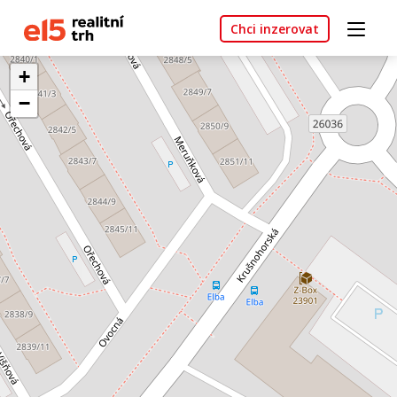
Chci inzerovat
+
−