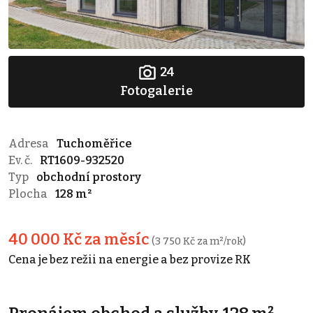
24
Fotogalerie
Adresa
Tuchoměřice
Ev. č.
RT1609-932520
Typ
obchodní prostory
Plocha
128 m²
40 000 Kč za měsíc
(3 750 Kč za m²/rok)
Cena je bez režii na energie a bez provize RK