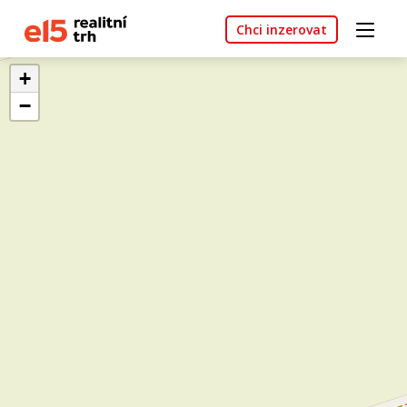
Chci inzerovat
+
−