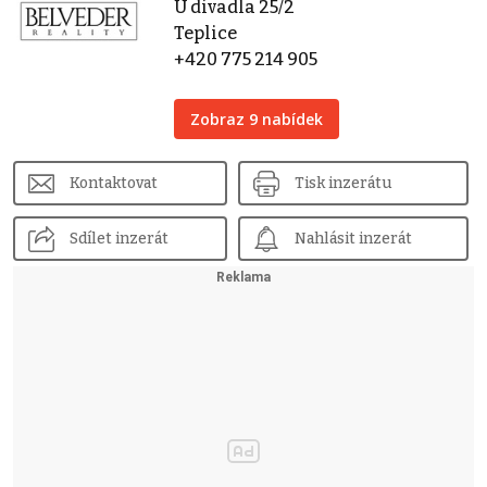
U divadla 25/2
Teplice
+420 775 214 905
Zobraz 9 nabídek
Kontaktovat
Tisk inzerátu
Sdílet inzerát
Nahlásit inzerát