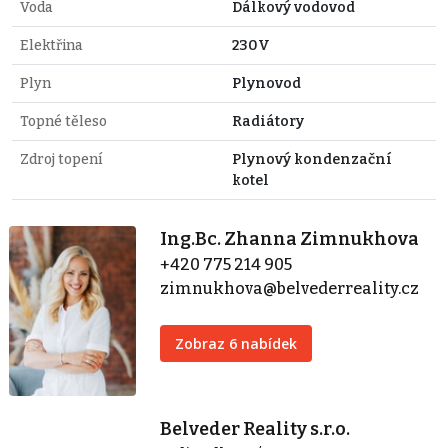
Voda
Dálkový vodovod
Elektřina
230V
Plyn
Plynovod
Topné těleso
Radiátory
Zdroj topení
Plynový kondenzační
kotel
Ing.Bc. Zhanna Zimnukhova
+420 775 214 905
zimnukhova@belvederreality.cz
Zobraz 6 nabídek
Belveder Reality s.r.o.