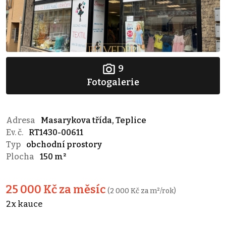
9
Fotogalerie
Adresa
Masarykova třída, Teplice
Ev. č.
RT1430-00611
Typ
obchodní prostory
Plocha
150 m²
25 000 Kč za měsíc
(2 000 Kč za m²/rok)
2x kauce