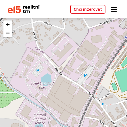
Chci inzerovat
+
−