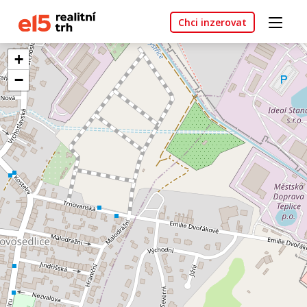
Chci inzerovat
+
−