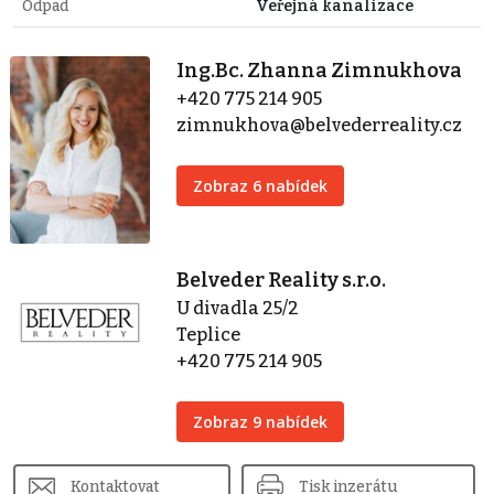
Odpad
Veřejná kanalizace
Ing.Bc. Zhanna Zimnukhova
+420 775 214 905
zimnukhova@belvederreality.cz
Zobraz 6 nabídek
Belveder Reality s.r.o.
U divadla 25/2
Teplice
+420 775 214 905
Zobraz 9 nabídek
Kontaktovat
Tisk inzerátu