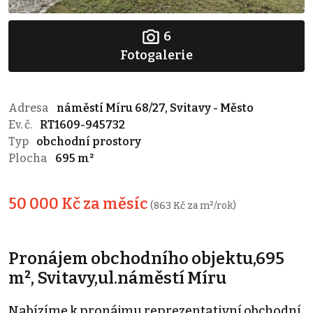
6
Fotogalerie
Adresa
náměstí Míru 68/27, Svitavy - Město
Ev. č.
RT1609-945732
Typ
obchodní prostory
Plocha
695 m²
50 000 Kč za měsíc
(863 Kč za m²/rok)
Pronájem obchodního objektu,695
m², Svitavy,ul.náměstí Míru
Nabízíme k pronájmu reprezentativní obchodní