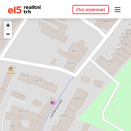
Chci inzerovat
+
−