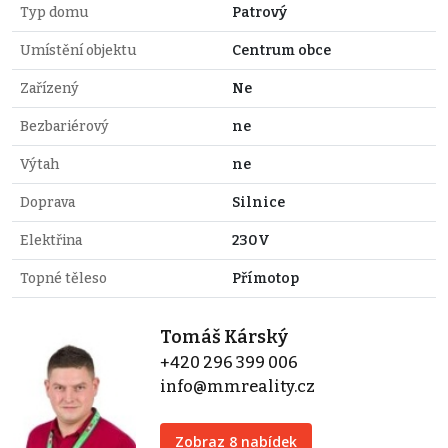
Typ domu
Patrový
Umístění objektu
Centrum obce
Zařízený
Ne
Bezbariérový
ne
Výtah
ne
Doprava
Silnice
Elektřina
230V
Topné těleso
Přímotop
Tomáš Kárský
+420 296 399 006
info@mmreality.cz
Zobraz 8 nabídek