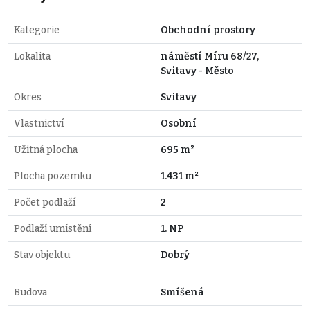
Kategorie
Obchodní prostory
Lokalita
náměstí Míru 68/27,
Svitavy - Město
Okres
Svitavy
Vlastnictví
Osobní
Užitná plocha
695 m²
Plocha pozemku
1.431 m²
Počet podlaží
2
Podlaží umístění
1. NP
Stav objektu
Dobrý
Budova
Smíšená