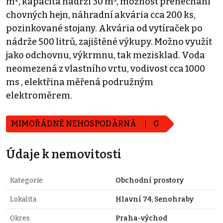
m², kapacita nádrží 30 m³, možnost přenechání
chovných hejn, náhradní akvária cca 200 ks,
pozinkované stojany. Akvária od vytíraček po
nádrže 500 litrů, zajištěné výkupy. Možno využít
jako odchovnu, výkrmnu, tak mezisklad. Voda
neomezená z vlastního vrtu, vodivost cca 1000
ms , elektřina měřená podružným
elektroměrem.
MIMOŘÁDNĚ NEHOSPODÁRNÁ
G
Údaje k nemovitosti
Kategorie
Obchodní prostory
Lokalita
Hlavní 74, Senohraby
Okres
Praha-východ