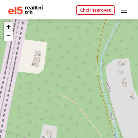
Chci inzerovat
+
−