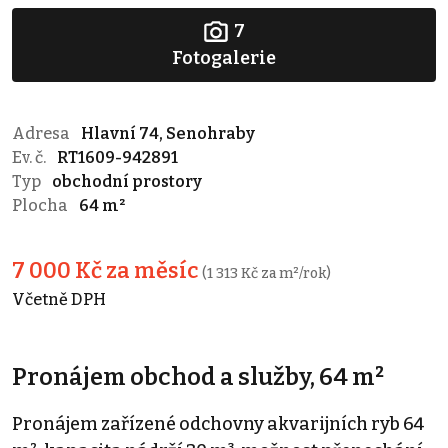
7
Fotogalerie
Adresa
Hlavní 74, Senohraby
Ev. č.
RT1609-942891
Typ
obchodní prostory
Plocha
64 m²
7 000 Kč za měsíc
(1 313 Kč za m²/rok)
Včetně DPH
Pronájem obchod a služby, 64 m²
Pronájem zařízené odchovny akvarijních ryb 64