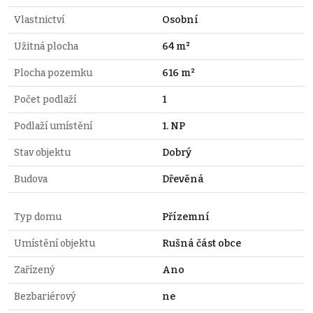
Vlastnictví
Osobní
Užitná plocha
64 m²
Plocha pozemku
616 m²
Počet podlaží
1
Podlaží umístění
1. NP
Stav objektu
Dobrý
Budova
Dřevěná
Typ domu
Přízemní
Umístění objektu
Rušná část obce
Zařízený
Ano
Bezbariérový
ne