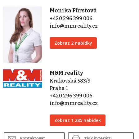
Monika Fürstová
+420 296 399 006
info@mmreality.cz
Zobraz 2 nabídky
M&M reality
Krakovská 583/9
Praha 1
+420 296 399 006
info@mmreality.cz
Zobraz 1 285 nabídek
Kontaktovat
Tisk inzerátu