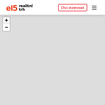
Chci inzerovat
+
−