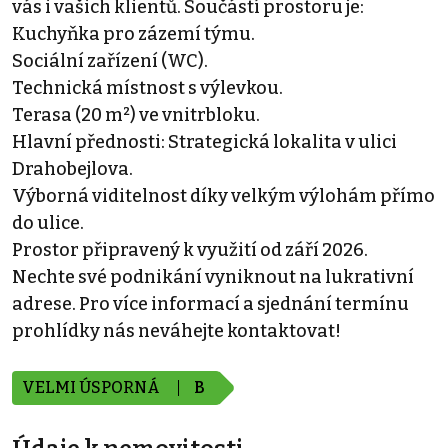
vás i vašich klientů. Součástí prostoru je:
​Kuchyňka pro zázemí týmu.
​Sociální zařízení (WC).
​Technická místnost s výlevkou.
​Terasa (20 m²) ve vnitrbloku.
​Hlavní přednosti: ​Strategická lokalita v ulici
Drahobejlova.
​Výborná viditelnost díky velkým výlohám přímo
do ulice.
​Prostor připravený k využití od září 2026.
​Nechte své podnikání vyniknout na lukrativní
adrese. Pro více informací a sjednání termínu
prohlídky nás neváhejte kontaktovat!
VELMI ÚSPORNÁ
B