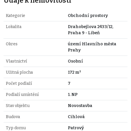
Údaje k nemovitosti
Kategorie
Obchodní prostory
Lokalita
Drahobejlova 2433/12,
Praha 9 - Libeň
Okres
území Hlavního města
Prahy
Vlastnictví
Osobní
Užitná plocha
172 m²
Počet podlaží
7
Podlaží umístění
1. NP
Stav objektu
Novostavba
Budova
Cihlová
Typ domu
Patrový