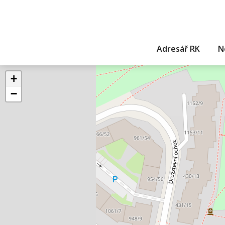
Adresář RK
N
+
−