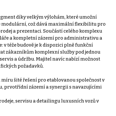
segment díky velkým výlohám, které umožní
e modulární, což dává maximální flexibilitu pro
rodej a prezentaci. Součástí celého komplexu
celáře a kompletní zázemí pro administrativu a
: v téže budově je k dispozici plně funkční
vat zákazníkům komplexní služby pod jednou
 servis a údržbu. Majitel navíc nabízí možnost
ifických požadavků.
 míru šité řešení pro etablovanou společnost v
u, prvotřídní zázemí a synergii s navazujícími
rodeje, servisu a detailingu luxusních vozů v