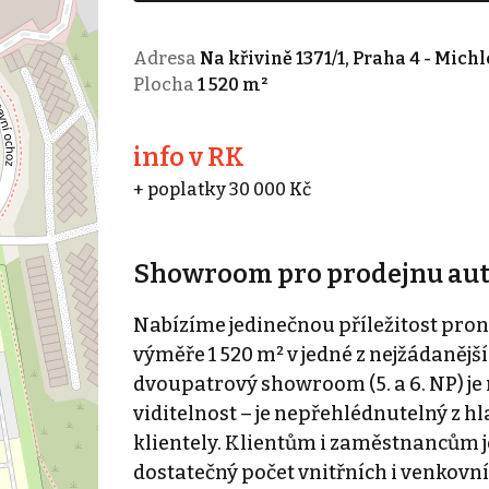
Adresa
Na křivině 1371/1, Praha 4 - Michl
Plocha
1 520 m²
info v RK
+ poplatky 30 000 Kč
Showroom pro prodejnu au
Nabízíme jedinečnou příležitost pro
výměře 1 520 m² v jedné z nejžádanější
dvoupatrový showroom (5. a 6. NP) je
viditelnost – je nepřehlédnutelný z hla
klientely. Klientům i zaměstnancům j
dostatečný počet vnitřních i venkovn