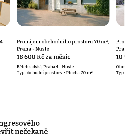
4
Pronájem obchodního prostoru 70 m²,
Pronáj
Praha - Nusle
Praha-
18 600 Kč za měsíc
10 933
Bělehradská, Praha 4 - Nusle
Ohmova 2
Typ obchodní prostory • Plocha 70 m²
Typ obch
ongresového
evřít nečekaně