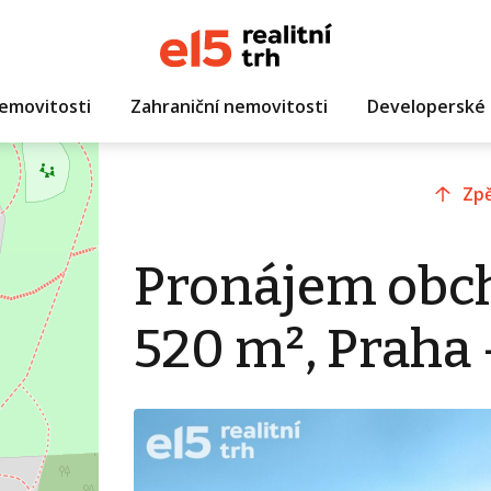
emovitosti
Zahraniční nemovitosti
Developerské 
Zpě
Pronájem obch
520 m², Praha 