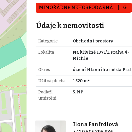
MIMOŘÁDNĚ NEHOSPODÁRNÁ
G
Údaje k nemovitosti
Kategorie
Obchodní prostory
Lokalita
Na křivině 1371/1, Praha 4 -
Michle
Okres
území Hlavního města Pra
Užitná plocha
1.520 m²
Podlaží
5. NP
umístění
Ilona Fanfrdlová
+420 605 796 936