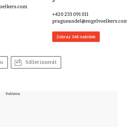
5
voelkers.com
+420 233 091 011
pragueandel@engelvoelkers.co
Zobraz 348 nabídek
tu
Sdílet inzerát