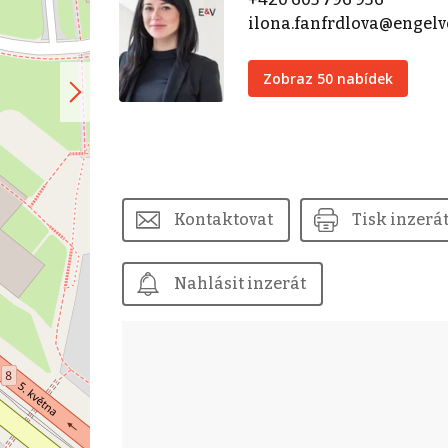
ilona.fanfrdlova@engel
Zobraz 50 nabídek
Kontaktovat
Tisk inzerá
Nahlásit inzerát