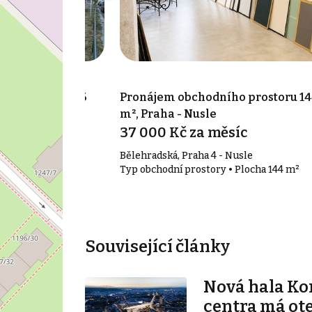
o prostoru 106
Pronájem obchodního prostoru 14
m², Praha - Nusle
síc
37 000 Kč za měsíc
 4 - Nusle
Bělehradská, Praha 4 - Nusle
• Plocha 106 m²
Typ obchodní prostory • Plocha 144 m²
Související články
Nová hala K
centra má ot