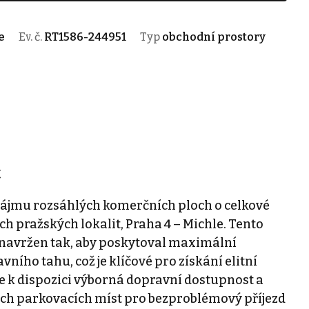
e
Ev. č.
RT1586-244951
Typ
obchodní prostory
t
nájmu rozsáhlých komerčních ploch o celkové
ch pražských lokalit, Praha 4 – Michle. Tento
 navržen tak, aby poskytoval maximální
vního tahu, což je klíčové pro získání elitní
e k dispozici výborná dopravní dostupnost a
ích parkovacích míst pro bezproblémový příjezd