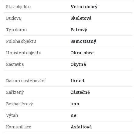
Stav objektu
Velmi dobrý
Budova
Skeletová
Typ domu
Patrový
Poloha objektu
Samostatný
Umístění objektu
Okraj obce
Zástavba
Obytná
Datum nastěhování
Ihned
Zařízený
Částečně
Bezbariérový
ano
Výtah
ne
Komunikace
Asfaltová