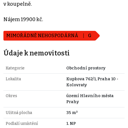
v koupelně.
Nájem 19900 kč.
MIMOŘÁDNĚ NEHOSPODÁRNÁ
G
Údaje k nemovitosti
Kategorie
Obchodní prostory
Lokalita
Kupkova 762/1, Praha 10 -
Kolovraty
Okres
území Hlavního města
Prahy
Užitná plocha
35 m²
Podlaží umístění
1. NP