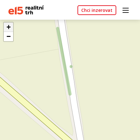
Chci inzerovat
+
−