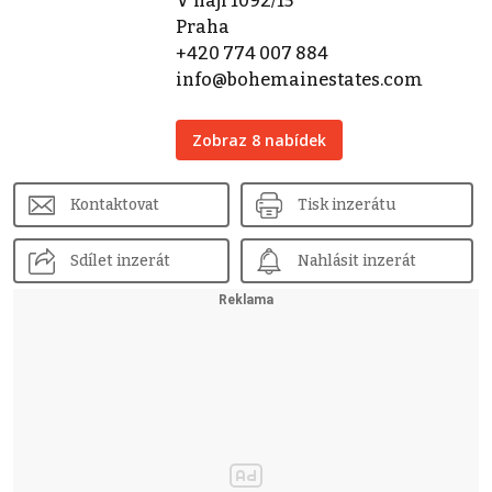
V háji 1092/15
Praha
+420 774 007 884
info@bohemainestates.com
Zobraz 8 nabídek
Kontaktovat
Tisk inzerátu
Sdílet inzerát
Nahlásit inzerát