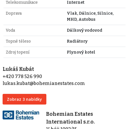
Telekomunikace
Internet
Doprava
Vlak, Dálnice, Silnice,
MHD, Autobus
Voda
Dálkový vodovod
Topné těleso
Radiátory
Zdroj topení
Plynový kotel
Lukáš Kubát
+420 778 526 990
lukas.kubat@bohemianestates.com
Zobraz 3 nabídky
Bohemian Estates
International s.r.o.