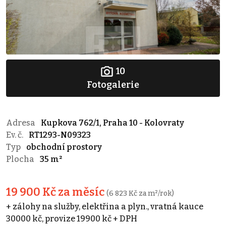
10
Fotogalerie
Adresa
Kupkova 762/1, Praha 10 - Kolovraty
Ev. č.
RT1293-N09323
Typ
obchodní prostory
Plocha
35 m²
19 900 Kč za měsíc
(6 823 Kč za m²/rok)
+ zálohy na služby, elektřina a plyn., vratná kauce
30000 kč, provize 19900 kč + DPH