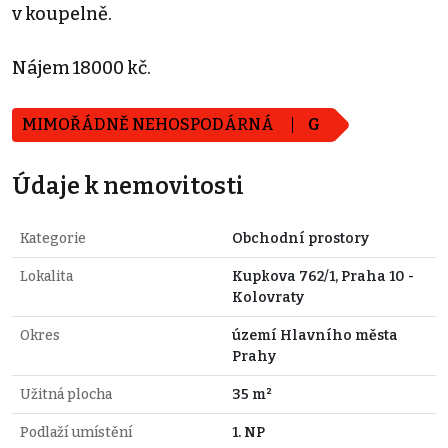
v koupelně.
Nájem 18000 kč.
MIMOŘÁDNĚ NEHOSPODÁRNÁ
G
Údaje k nemovitosti
Kategorie
Obchodní prostory
Lokalita
Kupkova 762/1, Praha 10 -
Kolovraty
Okres
území Hlavního města
Prahy
Užitná plocha
35 m²
Podlaží umístění
1. NP