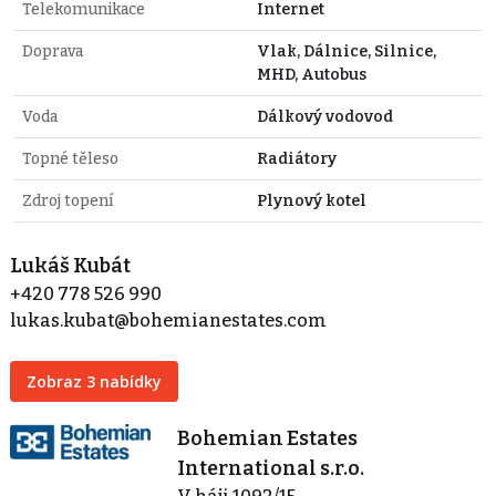
Telekomunikace
Internet
Doprava
Vlak, Dálnice, Silnice,
MHD, Autobus
Voda
Dálkový vodovod
Topné těleso
Radiátory
Zdroj topení
Plynový kotel
Lukáš Kubát
+420 778 526 990
lukas.kubat@bohemianestates.com
Zobraz 3 nabídky
Bohemian Estates
International s.r.o.