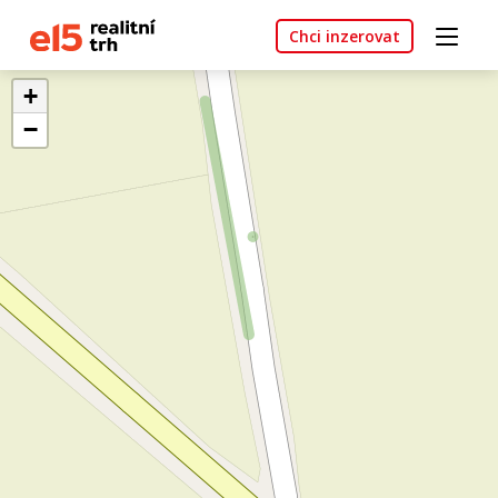
Chci inzerovat
+
−