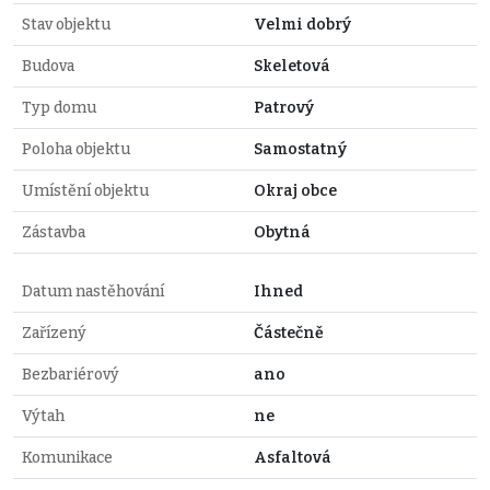
Stav objektu
Velmi dobrý
Budova
Skeletová
Typ domu
Patrový
Poloha objektu
Samostatný
Umístění objektu
Okraj obce
Zástavba
Obytná
Datum nastěhování
Ihned
Zařízený
Částečně
Bezbariérový
ano
Výtah
ne
Komunikace
Asfaltová