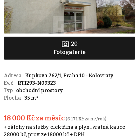
20
Fotogalerie
Adresa
Kupkova 762/1, Praha 10 - Kolovraty
Ev. č.
RT1293-N09323
Typ
obchodní prostory
Plocha
35 m²
18 000 Kč za měsíc
(6 171 Kč za m²/rok)
+ zálohy na služby, elektřina a plyn., vratná kauce
28000 kč, provize 18000 kč + DPH