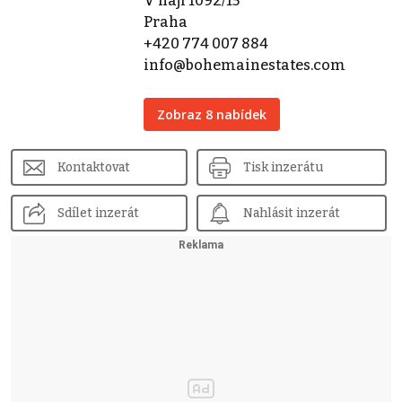
V háji 1092/15
Praha
+420 774 007 884
info@bohemainestates.com
Zobraz 8 nabídek
Kontaktovat
Tisk inzerátu
Sdílet inzerát
Nahlásit inzerát