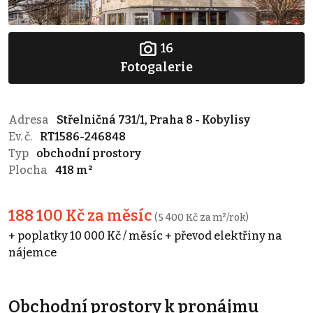
16
Fotogalerie
Adresa
Střelničná 731/1, Praha 8 - Kobylisy
Ev. č.
RT1586-246848
Typ
obchodní prostory
Plocha
418 m²
188 100 Kč za měsíc
(5 400 Kč za m²/rok)
+ poplatky 10 000 Kč / měsíc + převod elektřiny na
nájemce
Obchodní prostory k pronájmu