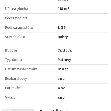
Užitná plocha
418 m²
Počet podlaží
5
Podlaží umístění
1. NP
Stav objektu
Dobrý
Budova
Cihlová
Typ domu
Patrový
Datum nastěhování
Ihned
Bezbariérový
ano
Parkování
Ano
Výtah
ano