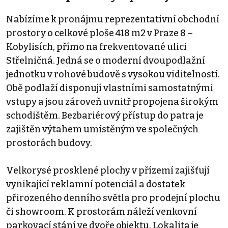
Nabízíme k pronájmu reprezentativní obchodní
prostory o celkové ploše 418 m2 v Praze 8 –
Kobylisích, přímo na frekventované ulici
Střelničná. Jedná se o moderní dvoupodlažní
jednotku v rohové budově s vysokou viditelností.
Obě podlaží disponují vlastními samostatnými
vstupy a jsou zároveň uvnitř propojena širokým
schodištěm. Bezbariérový přístup do patra je
zajištěn výtahem umístěným ve společných
prostorách budovy.
Velkorysé prosklené plochy v přízemí zajišťují
vynikající reklamní potenciál a dostatek
přirozeného denního světla pro prodejní plochu
či showroom. K prostorám náleží venkovní
parkovací stání ve dvoře objektu. Lokalita je