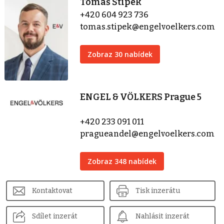
Tomáš Štípek
+420 604 923 736
tomas.stipek@engelvoelkers.com
Zobraz 30 nabídek
ENGEL & VÖLKERS Prague 5
+420 233 091 011
pragueandel@engelvoelkers.com
Zobraz 348 nabídek
Kontaktovat
Tisk inzerátu
Sdílet inzerát
Nahlásit inzerát