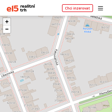
Chci inzerovat
+
−