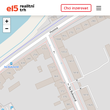
Chci inzerovat
+
−