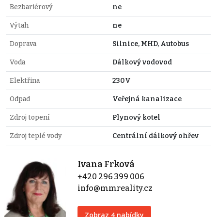
Bezbariérový
ne
Výtah
ne
Doprava
Silnice, MHD, Autobus
Voda
Dálkový vodovod
Elektřina
230V
Odpad
Veřejná kanalizace
Zdroj topení
Plynový kotel
Zdroj teplé vody
Centrální dálkový ohřev
Ivana Frková
+420 296 399 006
info@mmreality.cz
Zobraz 4 nabídky