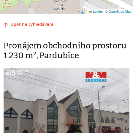
Leaflet
|
©
OpenStreetMap
Zpět na vyhledávání
Pronájem obchodního prostoru
1 230 m², Pardubice