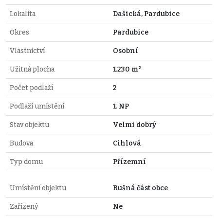
Lokalita
Dašická, Pardubice
Okres
Pardubice
Vlastnictví
Osobní
Užitná plocha
1.230 m²
Počet podlaží
2
Podlaží umístění
1. NP
Stav objektu
Velmi dobrý
Budova
Cihlová
Typ domu
Přízemní
Umístění objektu
Rušná část obce
Zařízený
Ne