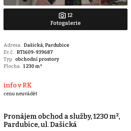
12
Fotogalerie
Adresa
Dašická, Pardubice
Ev. č.
RT1609-939687
Typ
obchodní prostory
Plocha
1 230 m²
info v RK
cenu neuvádět
Pronájem obchod a služby, 1230 m²,
Pardubice, ul. Dašická