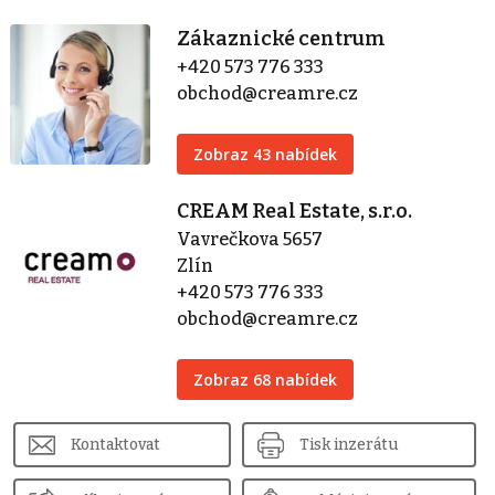
Zákaznické centrum
+420 573 776 333
obchod@creamre.cz
Zobraz 43 nabídek
CREAM Real Estate, s.r.o.
Vavrečkova 5657
Zlín
+420 573 776 333
obchod@creamre.cz
Zobraz 68 nabídek
Kontaktovat
Tisk inzerátu