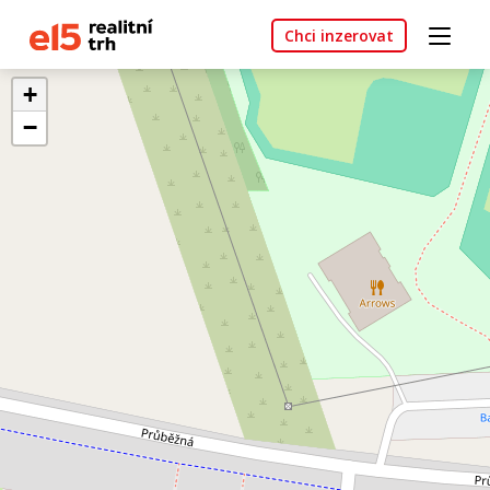
Chci inzerovat
+
−