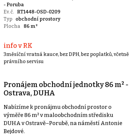
- Poruba
Ev. č.
RT1448-OSD-0209
Typ
obchodní prostory
Plocha
86 m²
info v RK
3měsíční vratná kauce, bez DPH, bez poplatků, včetně
právního servisu
Pronájem obchodní jednotky 86 m² -
Ostrava, DUHA
Nabízíme k pronájmu obchodní prostor o
výměře 86 m² v maloobchodním středisku
DUHA v Ostravě–Porubě, na náměstí Antonie
Bejdové.