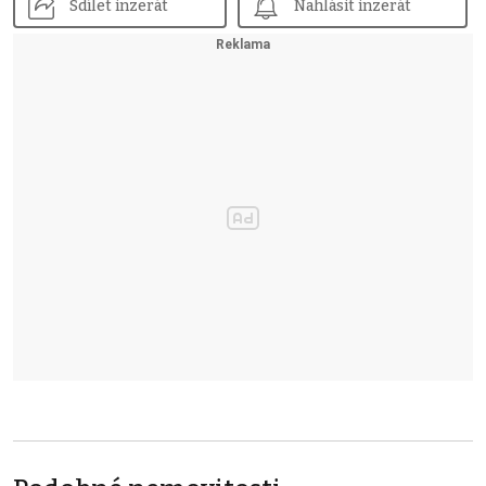
Sdílet inzerát
Nahlásit inzerát