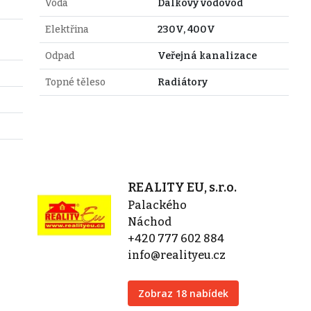
Voda
Dálkový vodovod
Elektřina
230V, 400V
Odpad
Veřejná kanalizace
Topné těleso
Radiátory
REALITY EU, s.r.o.
Palackého
Náchod
+420 777 602 884
info@realityeu.cz
Zobraz 18 nabídek