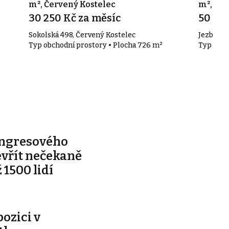
m², Červený Kostelec
m², Ja
30 250 Kč za měsíc
50 00
Sokolská 498, Červený Kostelec
Jezbinsk
Typ obchodní prostory • Plocha 726 m²
Typ obch
ongresového
evřít nečekaně
 1500 lidí
pozici v