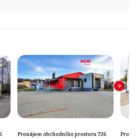
5
Pronájem obchodního prostoru 726
Pronáj