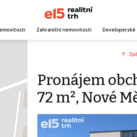
emovitosti
Zahraniční nemovitosti
Developerské 
Zpě
Pronájem obc
72 m², Nové M