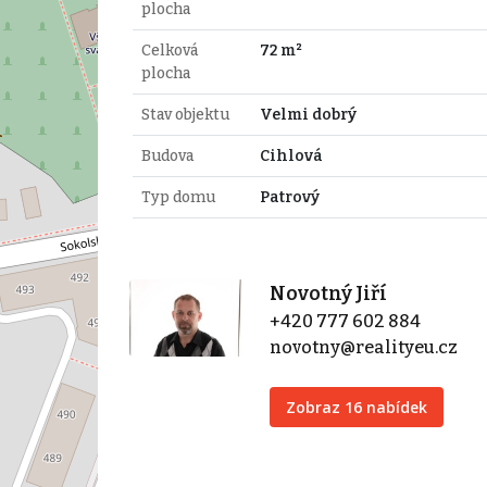
plocha
Celková
72 m²
plocha
Stav objektu
Velmi dobrý
Budova
Cihlová
Typ domu
Patrový
Novotný Jiří
+420 777 602 884
novotny@realityeu.cz
Zobraz 16 nabídek