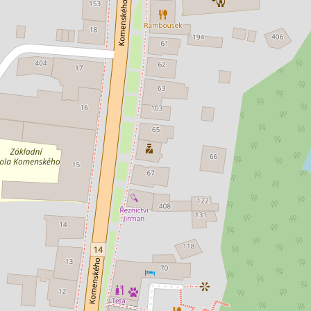
jem obchodního prostoru 90 m²,
Pronájem obchodníh