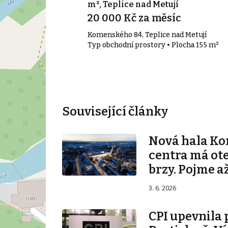
m², Teplice nad Metují
íc
20 000 Kč za měsíc
Komenského 84, Teplice nad Metují
• Plocha 75 m²
Typ obchodní prostory • Plocha 155 m²
Související články
Nová hala K
centra má ot
brzy. Pojme až
3. 6. 2026
CPI upevnila 