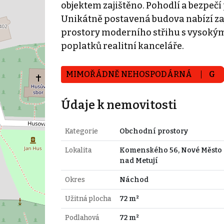
objektem zajištěno. Pohodlí a bezpeč
Unikátně postavená budova nabízí z
prostory moderního střihu s vysokým 
poplatků realitní kanceláře.
MIMOŘÁDNĚ NEHOSPODÁRNÁ
G
Údaje k nemovitosti
Kategorie
Obchodní prostory
Lokalita
Komenského 56, Nové Město
nad Metují
Okres
Náchod
Užitná plocha
72 m²
Podlahová
72 m²