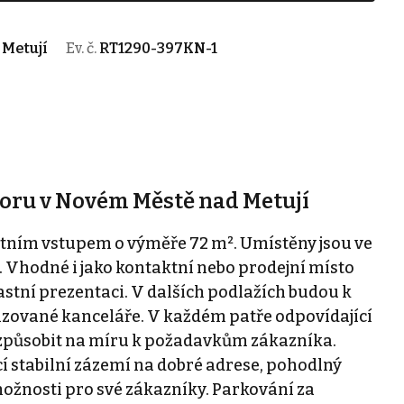
Metují
Ev. č.
RT1290-397KN-1
oru v Novém Městě nad Metují
stním vstupem o výměře 72 m². Umístěny jsou ve
P. Vhodné i jako kontaktní nebo prodejní místo
astní prezentaci. V dalších podlažích budou k
tizované kanceláře. V každém patře odpovídající
přizpůsobit na míru k požadavkům zákazníka.
í stabilní zázemí na dobré adrese, pohodlný
ožnosti pro své zákazníky. Parkování za