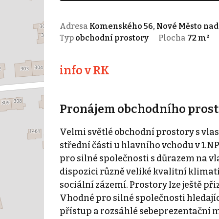
Adresa
Komenského 56, Nové Město nad 
Typ
obchodní prostory
Plocha
72 m²
info v RK
Pronájem obchodního prost
Velmi světlé obchodní prostory s vla
střední části u hlavního vchodu v 1.N
pro silné společnosti s důrazem na vl
dispozici různě veliké kvalitní klima
sociální zázemí. Prostory lze ještě 
Vhodné pro silné společnosti hledajíc
přístup a rozsáhlé sebeprezentační m