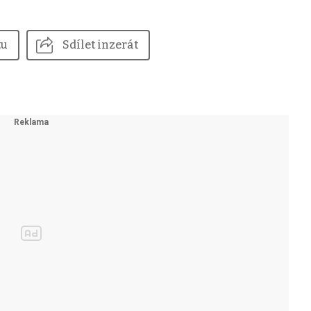
tu
Sdílet inzerát