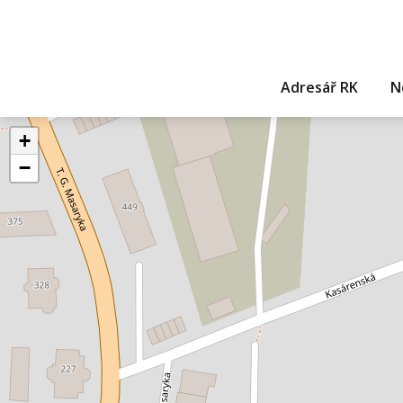
Adresář RK
N
+
−