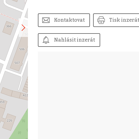
Kontaktovat
Tisk inzerá
Nahlásit inzerát