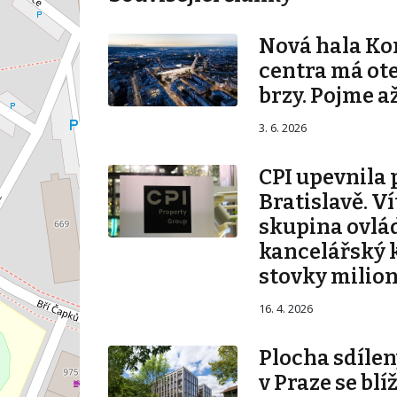
Nová hala K
centra má ot
brzy. Pojme až
3. 6. 2026
CPI upevnila 
Bratislavě. V
skupina ovlá
kancelářský 
stovky milio
16. 4. 2026
Plocha sdílen
v Praze se blí