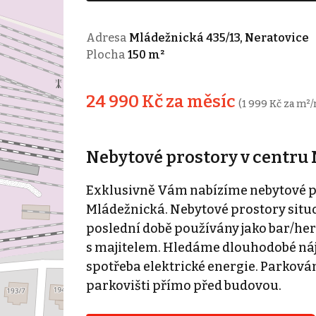
Adresa
Mládežnická 435/13, Neratovice
Plocha
150 m²
24 990 Kč za měsíc
(1 999 Kč za m²/
Nebytové prostory v centru 
Exklusivně Vám nabízíme nebytové pro
Mládežnická. Nebytové prostory situo
poslední době používány jako bar/hern
s majitelem. Hledáme dlouhodobé náje
spotřeba elektrické energie. Parkován
parkovišti přímo před budovou.