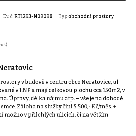
Ev. č.
RT1293-N09098
Typ
obchodní prostory
rok)
Neratovic
story v budově v centru obce Neratovice, ul.
vané v 1.NP a mají celkovou plochu cca 150m2, v
a. Úpravy, délka nájmu atp. – vše je na dohodě
mce. Záloha na služby činí 5.500,- Kč/měs. +
í možno v přilehlých ulicích, či na větším