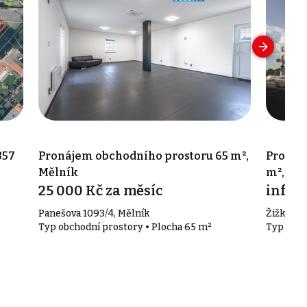
357
Pronájem obchodního prostoru 65 m²,
Pronáj
Mělník
m², Kra
25 000 Kč za měsíc
info v
Panešova 1093/4, Mělník
Žižkova,
Typ obchodní prostory • Plocha 65 m²
Typ obch