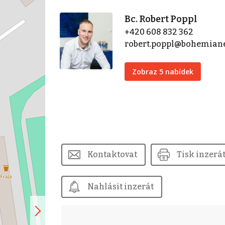
Bc. Robert Poppl
+420 608 832 362
robert.poppl@bohemian
Zobraz 5 nabídek
Kontaktovat
Tisk inzerá
Nahlásit inzerát