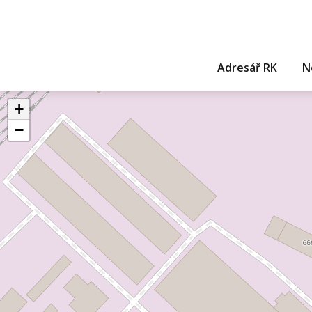
Adresář RK
N
+
−