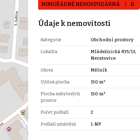
MIMOŘÁDNĚ NEHOSPODÁRNÁ
G
Údaje k nemovitosti
Kategorie
Obchodní prostory
Lokalita
Mládežnická 435/13,
Neratovice
Okres
Mělník
Užitná plocha
150 m²
Plocha nebytových
150 m²
prostor
Počet podlaží
2
Podlaží umístění
1. NP