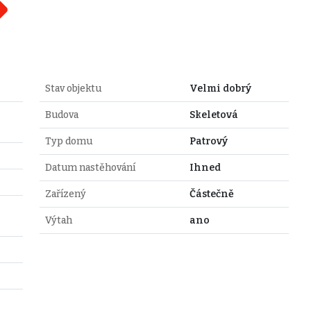
Stav objektu
Velmi dobrý
Budova
Skeletová
Typ domu
Patrový
Datum nastěhování
Ihned
Zařízený
Částečně
Výtah
ano