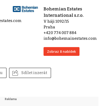
Bohemian Estates
International s.r.o.
estates.com
V háji 1092/15
Praha
+420 774 007 884
info@bohemainestates.com
Zobraz 8 nabídek
tu
Sdílet inzerát