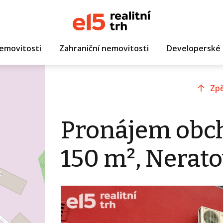
emovitosti
Zahraniční nemovitosti
Developerské 
Zpě
Pronájem obc
150 m², Nerato