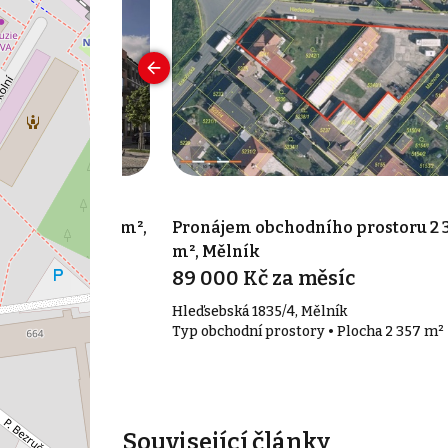
o prostoru 73 m²,
Pronájem obchodního prostoru 2 
u
m², Mělník
89 000 Kč za měsíc
Vltavou
Hleďsebská 1835/4, Mělník
• Plocha 73 m²
Typ obchodní prostory • Plocha 2 357 m²
Související články