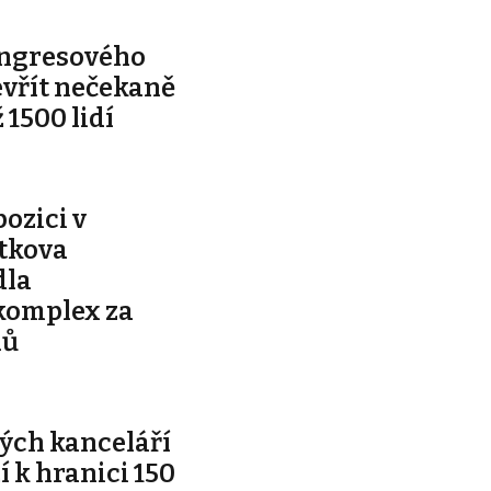
ongresového
evřít nečekaně
 1500 lidí
pozici v
ítkova
dla
komplex za
nů
ých kanceláří
ží k hranici 150