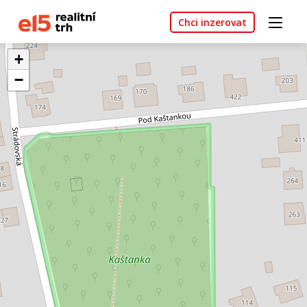
Chci inzerovat
+
−