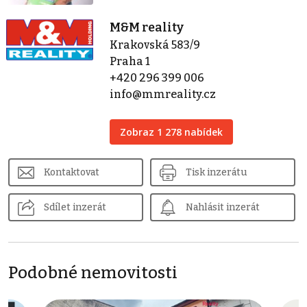
M&M reality
Krakovská 583/9
Praha 1
+420 296 399 006
info@mmreality.cz
Zobraz 1 278 nabídek
Kontaktovat
Tisk inzerátu
Sdílet inzerát
Nahlásit inzerát
Podobné nemovitosti