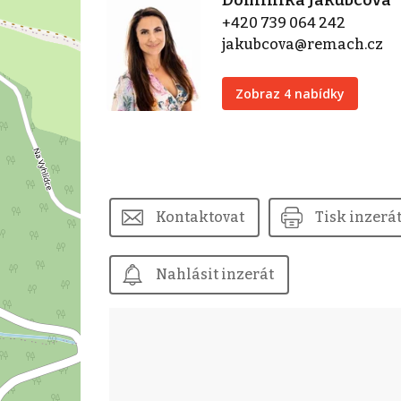
+420 739 064 242
jakubcova@remach.cz
Zobraz 4 nabídky
Kontaktovat
Tisk inzerá
Nahlásit inzerát