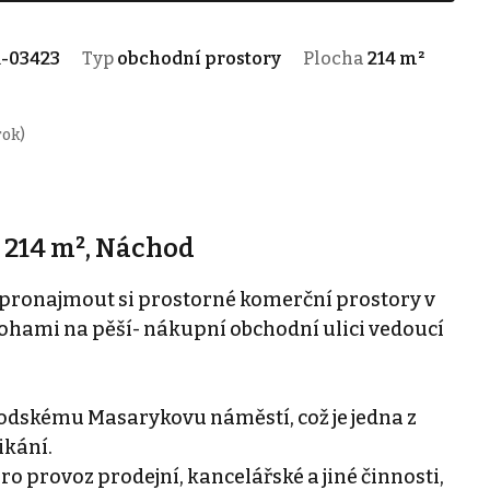
1-03423
Typ
obchodní prostory
Plocha
214 m²
rok)
 214 m², Náchod
 pronajmout si prostorné komerční prostory v
ohami na pěší- nákupní obchodní ulici vedoucí
odskému Masarykovu náměstí, což je jedna z
ikání.
o provoz prodejní, kancelářské a jiné činnosti,