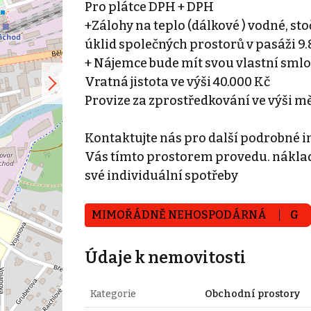
Pro plátce DPH + DPH
+Zálohy na teplo (dálkové ) vodné, st
úklid společných prostorů v pasáži 9
+ Nájemce bude mít svou vlastní sml
Vratná jistota ve výši 40.000 Kč
Provize za zprostředkování ve výši 
Kontaktujte nás pro další podrobné 
Vás tímto prostorem provedu. náklady
své individuální spotřeby
MIMOŘÁDNĚ NEHOSPODÁRNÁ
G
Údaje k nemovitosti
Kategorie
Obchodní prostory