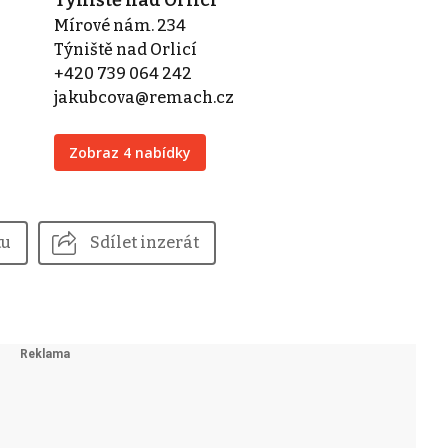
Mírové nám. 234
Týniště nad Orlicí
+420 739 064 242
jakubcova@remach.cz
Zobraz 4 nabídky
tu
Sdílet inzerát