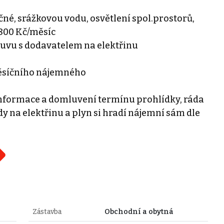
očné, srážkovou vodu, osvětlení spol.prostorů,
.800 Kč/měsíc
ouvu s dodavatelem na elektřinu
měsíčního nájemného
informace a domluvení termínu prohlídky, ráda
 na elektřinu a plyn si hradí nájemní sám dle
Zástavba
Obchodní a obytná