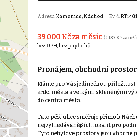
Adresa
Kamenice, Náchod
Ev. č.
RT140
39 000 Kč za měsíc
(2 187 Kč za m²/
bez DPH, bez poplatků
Pronájem, obchodní prostor
Máme pro Vás jedinečnou příležitost
srdci města s velkými skleněnými výl
do centra města.
Tato pěší ulice směřuje přímo k Nách
nejvyhledávanějších lokalit pro podn
Tyto nebytové prostory jsou vhodné pr