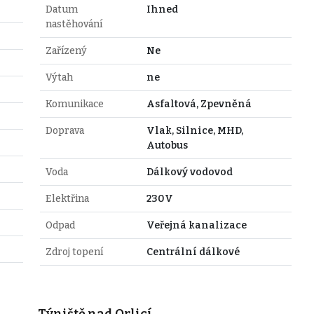
Datum
Ihned
nastěhování
Zařízený
Ne
Výtah
ne
Komunikace
Asfaltová, Zpevněná
Doprava
Vlak, Silnice, MHD,
Autobus
Voda
Dálkový vodovod
Elektřina
230V
Odpad
Veřejná kanalizace
Zdroj topení
Centrální dálkové
Týniště nad Orlicí