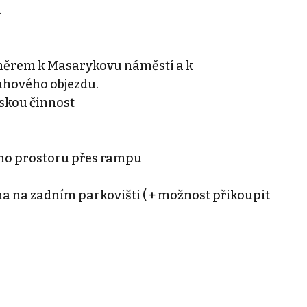
.
 směrem k Masarykovu náměstí a k
hového objezdu.
skou činnost
ího prostoru přes rampu
a na zadním parkovišti ( + možnost přikoupit