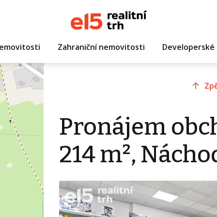
emovitosti
Zahraniční nemovitosti
Developerské 
Zpě
Pronájem obc
214 m², Nácho