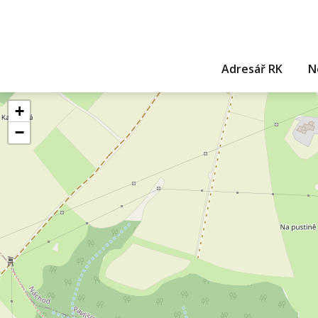
Adresář RK
N
+
−