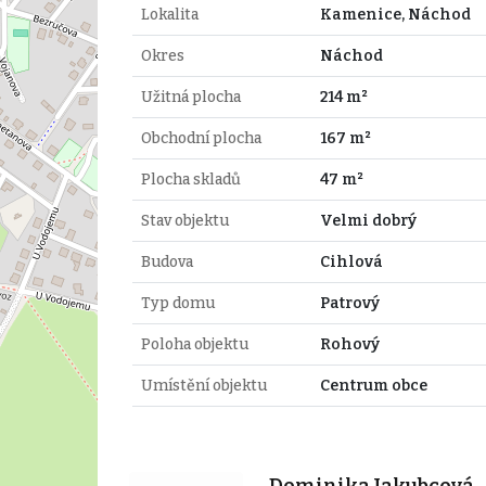
Lokalita
Kamenice, Náchod
Okres
Náchod
Užitná plocha
214 m²
Obchodní plocha
167 m²
Plocha skladů
47 m²
Stav objektu
Velmi dobrý
Budova
Cihlová
Typ domu
Patrový
Poloha objektu
Rohový
Umístění objektu
Centrum obce
Dominika Jakubcová